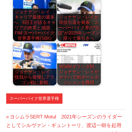
ジョナサン・レイ
キャリア最後の週末
ジョナサン・レイが
へ 6冠王が語るキャ
現役引退を発表 ス
リアの終章と感謝
ーパーバイク界の“伝
FIM スーパーバイク
説”が2025年シーズン
世界選手権(SBK)
限りで幕引きへ
WSBKオランダ戦
ジョナサン・レイ、
ジョナサン・レイが
怪我から復帰しアラ
ヤマハで初ポールポ
ゴン戦に参戦
ジションを獲得
スーパーバイク世界選手権
投
前
ヨシムラSERT Motul 2021年シーズンのライダー
の
としてシルヴァン・ギュントーリ、渡辺一樹を起用
稿