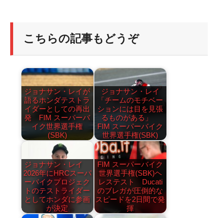
こちらの記事もどうぞ
ジョナサン・レイが
ジョナサン・レイ
語るホンダテストラ
「チームのモチベー
イダーとしての再出
ションには目を見張
発 FIM スーパーバ
るものがある」
イク世界選手権
FIM スーパーバイク
(SBK)
世界選手権(SBK)
ジョナサン・レイ
FIM スーパーバイク
2026年にHRCスーパ
世界選手権(SBK)ヘ
ーバイクプロジェク
レステスト Ducati
トのテストライダー
のブレガが圧倒的な
としてホンダに参画
スピードを2日間で発
が決定
揮