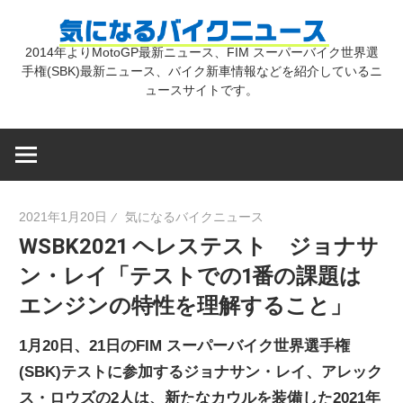
コ
気
ン
2014年よりMotoGP最新ニュース、FIM スーパーバイク世界選
テ
手権(SBK)最新ニュース、バイク新車情報などを紹介しているニ
に
ン
ュースサイトです。
ツ
な
へ
ス
キ
る
2021年1月20日
気になるバイクニュース
ッ
WSBK2021 ヘレステスト ジョナサ
プ
バ
ン・レイ「テストでの1番の課題は
エンジンの特性を理解すること」
イ
1月20日、21日のFIM スーパーバイク世界選手権
ク
(SBK)テストに参加するジョナサン・レイ、アレック
ス・ロウズの2人は、新たなカウルを装備した2021年