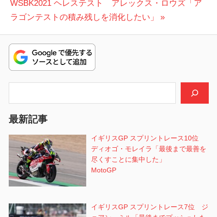
次
投
WSBK2021 ヘレステスト アレックス・ロウズ「ア
ナ
の
稿:
ラゴンテストの積み残しを消化したい」
ビ
投
稿:
ゲ
ー
シ
検索
ョ
最新記事
ン
イギリスGP スプリントレース10位
ディオゴ・モレイラ「最後まで最善を
尽くすことに集中した」
MotoGP
イギリスGP スプリントレース7位 ジ