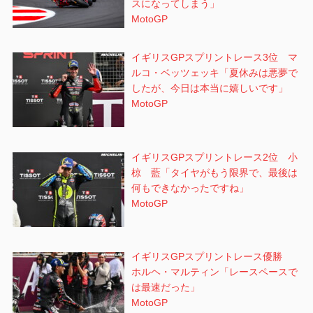
スになってしまう」
MotoGP
イギリスGPスプリントレース3位 マ
ルコ・ベッツェッキ「夏休みは悪夢で
したが、今日は本当に嬉しいです」
MotoGP
イギリスGPスプリントレース2位 小
椋 藍「タイヤがもう限界で、最後は
何もできなかったですね」
MotoGP
イギリスGPスプリントレース優勝
ホルヘ・マルティン「レースペースで
は最速だった」
MotoGP