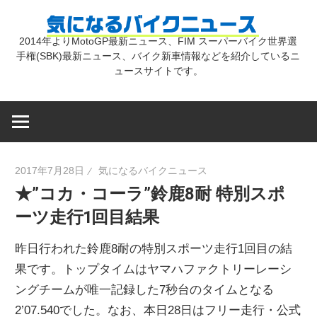
コ
気
ン
2014年よりMotoGP最新ニュース、FIM スーパーバイク世界選
テ
手権(SBK)最新ニュース、バイク新車情報などを紹介しているニ
に
ン
ュースサイトです。
ツ
な
へ
ス
キ
る
2017年7月28日
気になるバイクニュース
ッ
★”コカ・コーラ”鈴鹿8耐 特別スポ
プ
バ
ーツ走行1回目結果
イ
昨日行われた鈴鹿8耐の特別スポーツ走行1回目の結
果です。トップタイムはヤマハファクトリーレーシ
ク
ングチームが唯一記録した7秒台のタイムとなる
2’07.540でした。なお、本日28日はフリー走行・公式