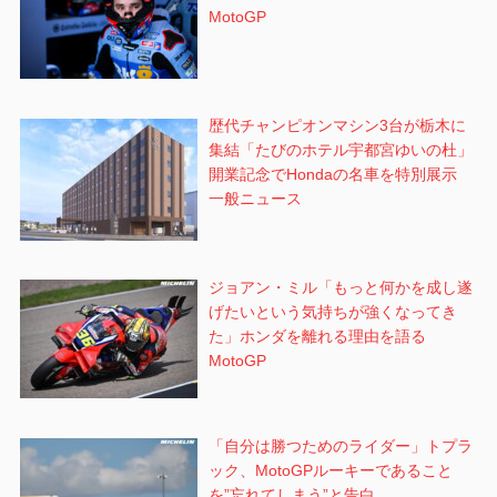
MotoGP
歴代チャンピオンマシン3台が栃木に
集結「たびのホテル宇都宮ゆいの杜」
開業記念でHondaの名車を特別展示
一般ニュース
ジョアン・ミル「もっと何かを成し遂
げたいという気持ちが強くなってき
た」ホンダを離れる理由を語る
MotoGP
「自分は勝つためのライダー」トプラ
ック、MotoGPルーキーであること
を”忘れてしまう”と告白