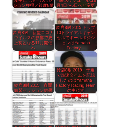
ル中止でポールポジ
開催スケジュールは8
ション獲得／鈴鹿8耐
月4日〜6日へと変更
鈴鹿8耐 2019 トップ
鈴鹿8耐 新型コロナ
10トライアルキャン
ウイルスの影響で史
セルでポールポジシ
上初となる11月開催
ョンはYamaha
へ
Factory…
鈴鹿8耐 2019 予選
で最速タイムを記録
したのはYamaha
鈴鹿8耐 2019 夜間
Factory Racing Team
練習セッション結果
の中須賀