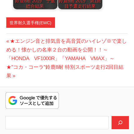
鈴鹿8耐 2019 予選
鈴鹿8耐 2019 第1回
総合結果
目予選走行結果
世界耐久選手権(EWC)
投
前
★エンジン音と排気音を高音質のハイレゾ※で楽し
の
める！懐かしの名車２台の動画を公開！！～
稿
投
「HONDA VF1000R」「YAMAHA VMAX」～
ナ
次
稿:
★”コカ・コーラ”鈴鹿8耐 特別スポーツ走行2回目結
ビ
の
果
投
ゲ
稿:
ー
シ
検索
ョ