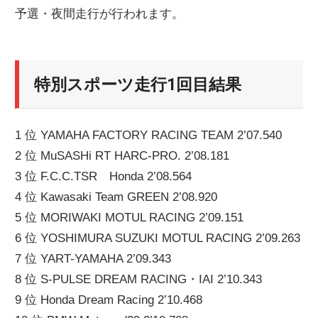
予選・夜間走行が行われます。
ニ
ュ
特別スポーツ走行1回目結果
ー
1 位 YAMAHA FACTORY RACING TEAM 2’07.540
ス
2 位 MuSASHi RT HARC-PRO. 2’08.181
3 位 F.C.C.TSR Honda 2’08.564
4 位 Kawasaki Team GREEN 2’08.920
5 位 MORIWAKI MOTUL RACING 2’09.151
6 位 YOSHIMURA SUZUKI MOTUL RACING 2’09.263
7 位 YART-YAMAHA 2’09.343
8 位 S-PULSE DREAM RACING・IAI 2’10.343
9 位 Honda Dream Racing 2’10.468