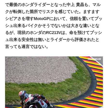
で最後のホンダライダーとなった中上 貴晶も、マル
ニ
クが転倒した箇所でリスクを感じていた。ますます
シビアさを増すMotoGPにおいて、信頼を置いてプッ
ュ
シュ出来るバイクかそうでないかは大きな違いとな
るが、現状のホンダのRC213Vは、命を預けてプッシ
ー
ュ出来る安全性は無いとライダーから評価されたと
言っても過言ではない。
ス