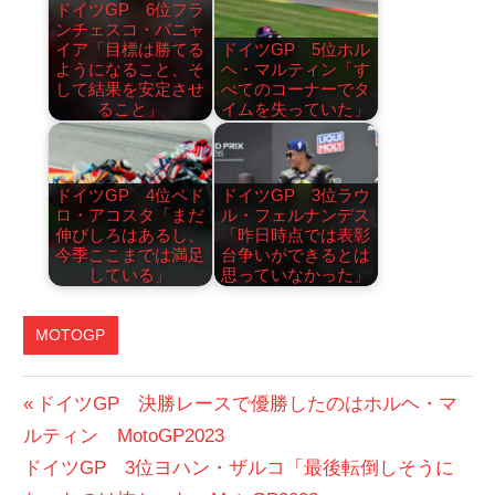
ドイツGP 6位フラ
ンチェスコ・バニャ
イア「目標は勝てる
ドイツGP 5位ホル
ようになること、そ
ヘ・マルティン「す
して結果を安定させ
べてのコーナーでタ
ること」
イムを失っていた」
ドイツGP 4位ペド
ドイツGP 3位ラウ
ロ・アコスタ「まだ
ル・フェルナンデス
伸びしろはあるし、
「昨日時点では表彰
今季ここまでは満足
台争いができるとは
している」
思っていなかった」
MOTOGP
投
前
ドイツGP 決勝レースで優勝したのはホルヘ・マ
の
ルティン MotoGP2023
稿
次
投
ドイツGP 3位ヨハン・ザルコ「最後転倒しそうに
ナ