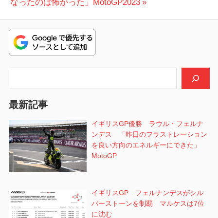
の
稿:
なったのは怖かった」MotoGP2023
ビ
投
稿:
ゲ
ー
シ
検索
ョ
最新記事
ン
イギリスGP優勝 ラウル・フェルナ
ンデス 「昨日のフラストレーション
を良い方向のエネルギーにできた」
MotoGP
イギリスGP フェルナンデスがシル
バーストーンを制覇 マルケスは7位
に沈む