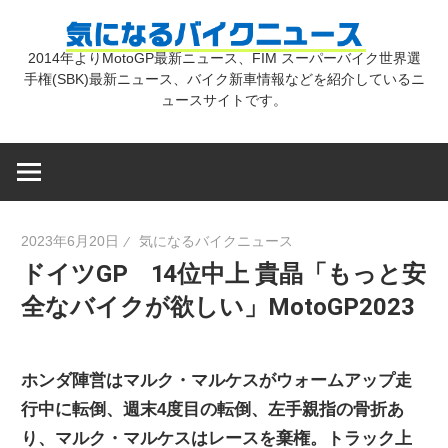
コ
気
ン
2014年よりMotoGP最新ニュース、FIM スーパーバイク世界選
テ
手権(SBK)最新ニュース、バイク新車情報などを紹介しているニ
に
ン
ュースサイトです。
ツ
な
へ
ス
キ
る
2023年6月20日
気になるバイクニュース
ッ
ドイツGP 14位中上 貴晶「もっと安
プ
バ
全なバイクが欲しい」MotoGP2023
イ
ホンダ陣営はマルク・マルケスがウォームアップ走
ク
行中に転倒、週末4度目の転倒、左手親指の骨折あ
り、マルク・マルケスはレースを棄権。トラック上