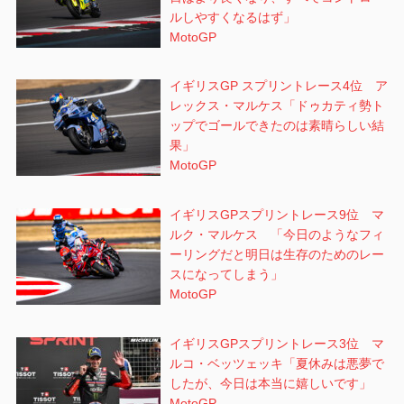
ルしやすくなるはず」
MotoGP
イギリスGP スプリントレース4位 ア
レックス・マルケス「ドゥカティ勢ト
ップでゴールできたのは素晴らしい結
果」
MotoGP
イギリスGPスプリントレース9位 マ
ルク・マルケス 「今日のようなフィ
ーリングだと明日は生存のためのレー
スになってしまう」
MotoGP
イギリスGPスプリントレース3位 マ
ルコ・ベッツェッキ「夏休みは悪夢で
したが、今日は本当に嬉しいです」
MotoGP