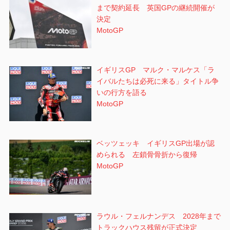
まで契約延長 英国GPの継続開催が
決定
MotoGP
イギリスGP マルク・マルケス「ラ
イバルたちは必死に来る」タイトル争
いの行方を語る
MotoGP
ベッツェッキ イギリスGP出場が認
められる 左鎖骨骨折から復帰
MotoGP
ラウル・フェルナンデス 2028年まで
トラックハウス残留が正式決定