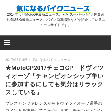
コ
気
ン
2014年よりMotoGP最新ニュース、FIM スーパーバイク世界選
テ
手権(SBK)最新ニュース、バイク新車情報などを紹介しているニ
に
ン
ュースサイトです。
ツ
な
へ
ス
キ
る
2017年8月4日
気になるバイクニュース
ッ
★MotoGP2017チェコGP ドヴィツ
プ
バ
ィオーゾ「チャンピオンシップ争い
に参加するにしても気分はリラック
イ
スしている」
ク
プレスカンファレンスからドヴィツィオーゾ選手の
コメントを抜粋してご紹介します。チャンピオンシ