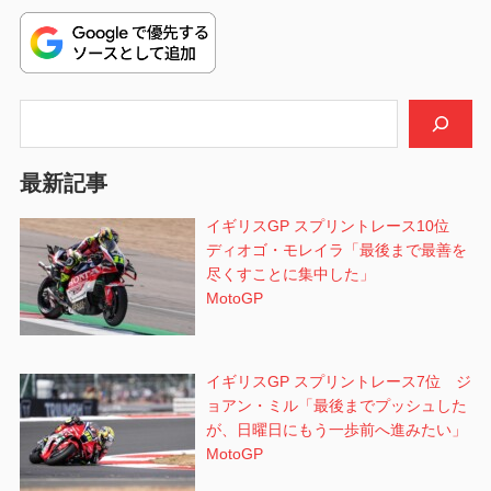
稿:
ゲ
ー
シ
検索
ョ
最新記事
ン
イギリスGP スプリントレース10位
ディオゴ・モレイラ「最後まで最善を
尽くすことに集中した」
MotoGP
イギリスGP スプリントレース7位 ジ
ョアン・ミル「最後までプッシュした
が、日曜日にもう一歩前へ進みたい」
MotoGP