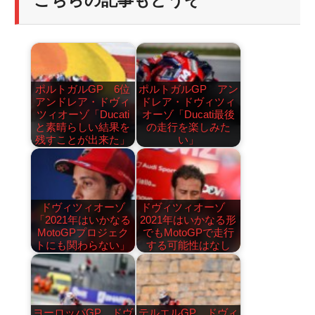
こちらの記事もどうぞ
ポルトガルGP 6位
ポルトガルGP アン
アンドレア・ドヴィ
ドレア・ドヴィツィ
ツィオーゾ「Ducati
オーゾ「Ducati最後
と素晴らしい結果を
の走行を楽しみた
残すことが出来た」
い」
ドヴィツィオーゾ
ドヴィツィオーゾ
「2021年はいかなる
2021年はいかなる形
MotoGPプロジェク
でもMotoGPで走行
トにも関わらない」
する可能性はなし
ヨーロッパGP ドヴ
テルエルGP ドヴィ