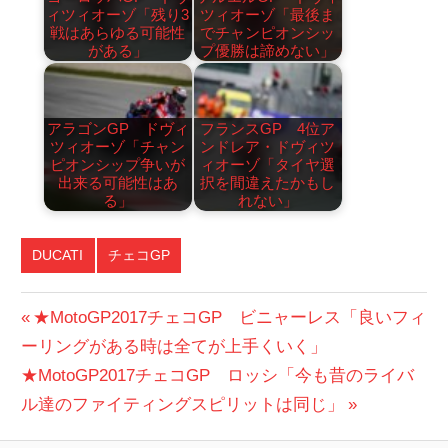
ィツィオーゾ「残り3
ツィオーゾ「最後ま
戦はあらゆる可能性
でチャンピオンシッ
がある」
プ優勝は諦めない」
アラゴンGP ドヴィ
フランスGP 4位ア
ツィオーゾ「チャン
ンドレア・ドヴィツ
ピオンシップ争いが
ィオーゾ「タイヤ選
出来る可能性はあ
択を間違えたかもし
る」
れない」
DUCATI
チェコGP
投
前
★MotoGP2017チェコGP ビニャーレス「良いフィ
の
ーリングがある時は全てが上手くいく」
稿
次
投
★MotoGP2017チェコGP ロッシ「今も昔のライバ
ナ
の
稿:
ル達のファイティングスピリットは同じ」
ビ
投