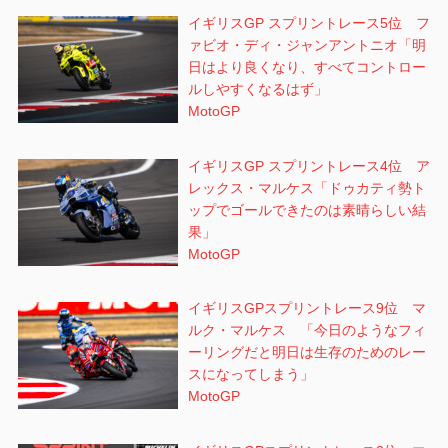
イギリスGP スプリントレース5位 フ
ァビオ・ディ・ジャンアントニオ「明
日はより良くなり、すべてコントロー
ルしやすくなるはず」
MotoGP
イギリスGP スプリントレース4位 ア
レックス・マルケス「ドゥカティ勢ト
ップでゴールできたのは素晴らしい結
果」
MotoGP
イギリスGPスプリントレース9位 マ
ルク・マルケス 「今日のようなフィ
ーリングだと明日は生存のためのレー
スになってしまう」
MotoGP