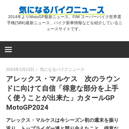
コ
気
ン
2014年よりMotoGP最新ニュース、FIM スーパーバイク世界選
テ
手権(SBK)最新ニュース、バイク新車情報などを紹介しているニ
に
ン
ュースサイトです。
ツ
な
へ
ス
キ
る
2024年3月13日
気になるバイクニュース
ッ
アレックス・マルケス 次のラウン
プ
バ
ドに向けて自信「得意な部分を上手
く使うことが出来た」カタールGP
イ
MotoGP2024
ク
アレックス・マルケスは今シーズン初の週末を振り
返り、トップライダー達と競り合えたこと、得意な