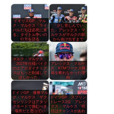
イギリスGP マル
ク・マルケス「ライ
「少し苦しんでい
バルたちは必死に来
た」アレックス・マ
る」タイトル争いの
ルケスがマルクの影
行方を語る
から抜け出すまで
マルク・マルケス
「2027年仕様バイク
アレックス・マルケ
のエアロダイナミク
ス KTMワークス移
スはもっと削減して
籍を断れなかった理
ほしかった」
由
ドイツGP 優勝マル
ク・マルケス「ザク
ドイツGP スプリン
センリンクはアタッ
トレース2位 アレッ
クモードで挑むべき
クス・マルケス「明
場所だと思ってい
日はチャンスがあれ