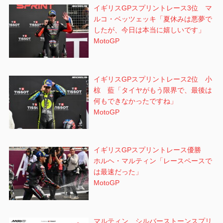
イギリスGPスプリントレース3位 マ
ルコ・ベッツェッキ「夏休みは悪夢で
したが、今日は本当に嬉しいです」
MotoGP
イギリスGPスプリントレース2位 小
椋 藍「タイヤがもう限界で、最後は
何もできなかったですね」
MotoGP
イギリスGPスプリントレース優勝
ホルヘ・マルティン「レースペースで
は最速だった」
MotoGP
マルティン シルバーストーンスプリ