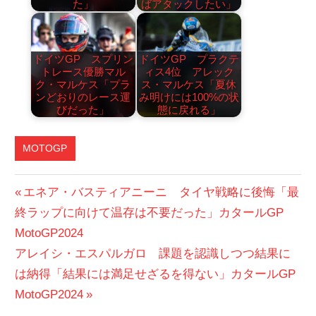
た」
ばアタックしたい」
ドイツGP スプリン
ドイツGP プラクテ
トレース優勝マル
ィス4位 アレック
ク・マルケス「プラ
ス・マルケス「夏休
ンどおりのレース運
み明けには100%の状
びだった」
態に戻れる」
MOTOGP
投
前
エネア・バスティアニーニ タイヤ戦略に後悔「最
の
終ラップに向けて温存は不要だった」カタールGP
稿
投
MotoGP2024
ナ
次
稿:
アレイシ・エスパルガロ 課題を認識しつつ結果に
ビ
の
は納得「結果には満足せざるを得ない」カタールGP
投
MotoGP2024
ゲ
稿: