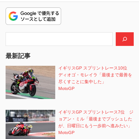
ー
シ
ョ
検索
ン
最新記事
イギリスGP スプリントレース10位
ディオゴ・モレイラ「最後まで最善を
尽くすことに集中した」
MotoGP
イギリスGP スプリントレース7位 ジ
ョアン・ミル「最後までプッシュした
が、日曜日にもう一歩前へ進みたい」
MotoGP