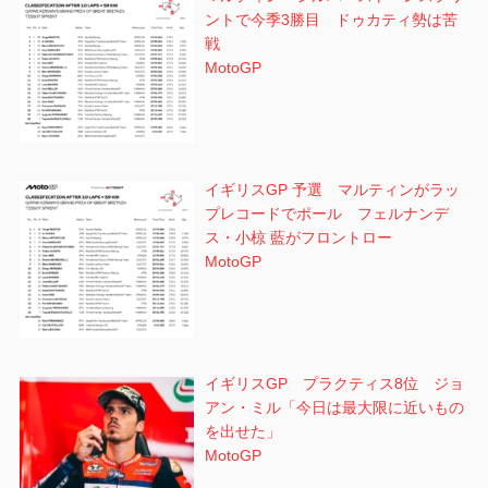
ントで今季3勝目 ドゥカティ勢は苦
戦
MotoGP
イギリスGP 予選 マルティンがラッ
プレコードでポール フェルナンデ
ス・小椋 藍がフロントロー
MotoGP
イギリスGP プラクティス8位 ジョ
アン・ミル「今日は最大限に近いもの
を出せた」
MotoGP