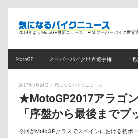
コ
ン
気
テ
2014年よりMotoGP最新ニュース、FIM スーパーバイク
ン
ツ
に
へ
MotoGP
スーパーバイク世界選手権
一般
ス
な
キ
ッ
2017年9月24日
気になるバイクニュース
プ
★MotoGP2017アラ
る
「序盤から最後までプ
バ
今回がMotoGPクラスでスペインにおける初