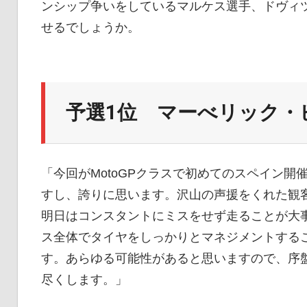
ンシップ争いをしているマルケス選手、ドヴィ
イ
せるでしょうか。
ク
予選1位 マーべリック・
ニ
ュ
「今回がMotoGPクラスで初めてのスペイン
すし、誇りに思います。沢山の声援をくれた観
明日はコンスタントにミスをせず走ることが大
ー
ス全体でタイヤをしっかりとマネジメントする
す。あらゆる可能性があると思いますので、序
ス
尽くします。」