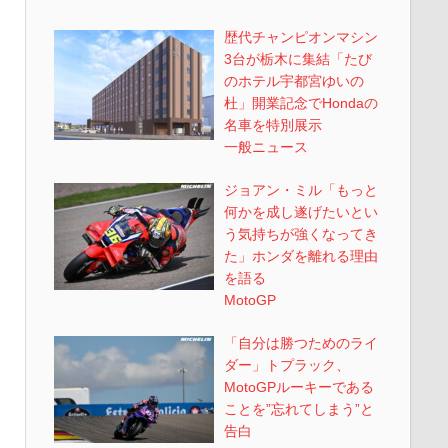
歴代チャンピオンマシン
3台が栃木に集結「たび
のホテル宇都宮ゆいの
杜」開業記念でHondaの
名車を特別展示
一般ニュース
ジョアン・ミル「もっと
何かを成し遂げたいとい
う気持ちが強くなってき
た」ホンダを離れる理由
を語る
MotoGP
「自分は勝つためのライ
ダー」トプラック、
MotoGPルーキーである
ことを”忘れてしまう”と
告白