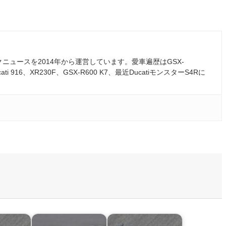
ュースを2014年から運営しています。愛車遍歴はGSX-
ati 916、XR230F、GSX-R600 K7、最近DucatiモンスターS4Rに