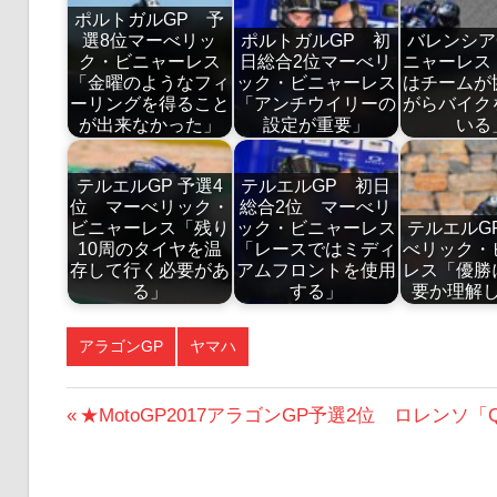
ポルトガルGP 予
選8位マーべリッ
ポルトガルGP 初
バレンシア
ク・ビニャーレス
日総合2位マーべリ
ニャーレス
「金曜のようなフィ
ック・ビニャーレス
はチームが
ーリングを得ること
「アンチウイリーの
がらバイク
が出来なかった」
設定が重要」
いる
テルエルGP 予選4
テルエルGP 初日
位 マーべリック・
総合2位 マーべリ
ビニャーレス「残り
ック・ビニャーレス
テルエルG
10周のタイヤを温
「レースではミディ
べリック・
存して行く必要があ
アムフロントを使用
レス「優勝
る」
する」
要か理解
アラゴンGP
ヤマハ
投
前
★MotoGP2017アラゴンGP予選2位 ロレン
の
稿
投