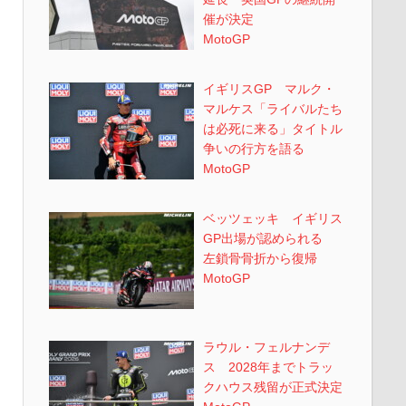
催が決定
MotoGP
イギリスGP マルク・
マルケス「ライバルたち
は必死に来る」タイトル
争いの行方を語る
MotoGP
ベッツェッキ イギリス
GP出場が認められる
左鎖骨骨折から復帰
MotoGP
ラウル・フェルナンデ
ス 2028年までトラッ
クハウス残留が正式決定