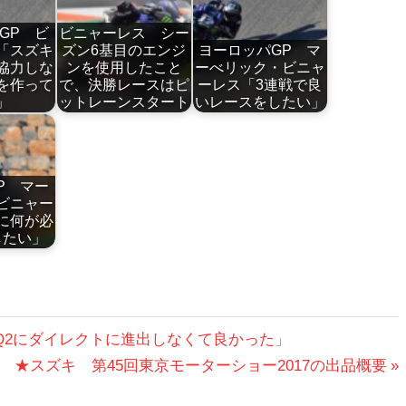
GP ビ
ビニャーレス シー
「スズキ
ズン6基目のエンジ
ヨーロッパGP マ
協力しな
ンを使用したこと
ーべリック・ビニャ
を作って
で、決勝レースはピ
ーレス「3連戦で良
」
ットレーンスタート
いレースをしたい」
P マー
ビニャー
に何が必
したい」
ソ「Q2にダイレクトに進出しなくて良かった」
次
★スズキ 第45回東京モーターショー2017の出品概要
の