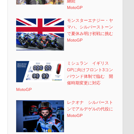
継続
MotoGP
モンスターエナジー・ヤ
マハ、シルバーストーン
で夏休み明け初戦に挑む
MotoGP
ミシュラン イギリス
GPに向けフロント3コン
パウンド体制で臨む 開
催時期変更に対応
MotoGP
レクオナ シルバースト
ンでアルデゲルの代役に
MotoGP