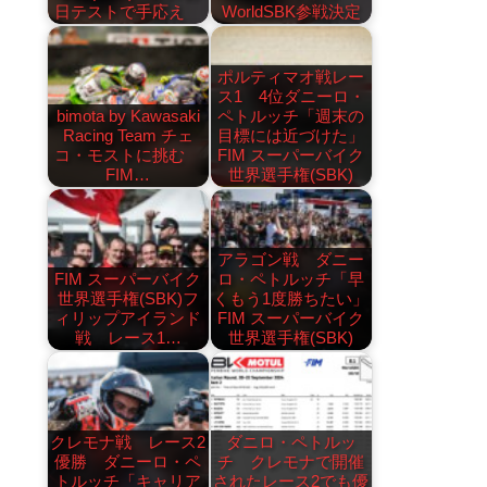
日テストで手応え
WorldSBK参戦決定
ポルティマオ戦レー
ス1 4位ダニーロ・
bimota by Kawasaki
ペトルッチ「週末の
Racing Team チェ
目標には近づけた」
コ・モストに挑む
FIM スーパーバイク
FIM…
世界選手権(SBK)
アラゴン戦 ダニー
FIM スーパーバイク
ロ・ペトルッチ「早
世界選手権(SBK)フ
くもう1度勝ちたい」
ィリップアイランド
FIM スーパーバイク
戦 レース1…
世界選手権(SBK)
クレモナ戦 レース2
ダニロ・ペトルッ
優勝 ダニーロ・ペ
チ クレモナで開催
トルッチ「キャリア
されたレース2でも優