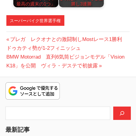
最高の週末の1つ」
勝し3連勝
スーパーバイク世界選手権
投
前
ブレガ レクオナとの激闘制しMostレース1勝利
の
ドゥカティ勢が1-2フィニッシュ
稿
次
投
BMW Motorrad 直列6気筒ビジョンモデル「Vision
ナ
の
稿:
K18」を公開 ヴィラ・デステで初披露
ビ
投
稿:
ゲ
ー
シ
検索
ョ
最新記事
ン