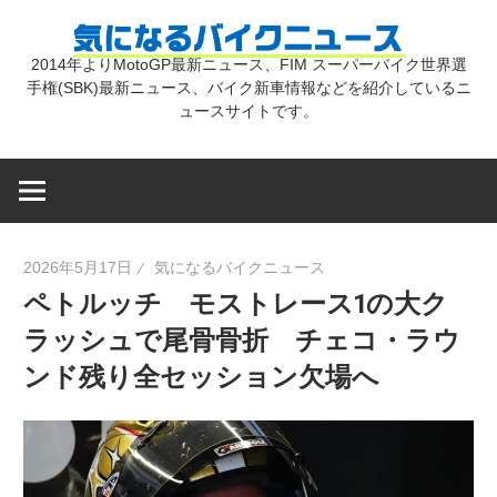
コ
気
ン
2014年よりMotoGP最新ニュース、FIM スーパーバイク世界選
テ
手権(SBK)最新ニュース、バイク新車情報などを紹介しているニ
に
ン
ュースサイトです。
ツ
な
へ
ス
キ
る
2026年5月17日
気になるバイクニュース
ッ
ペトルッチ モストレース1の大ク
プ
バ
ラッシュで尾骨骨折 チェコ・ラウ
ンド残り全セッション欠場へ
イ
ク