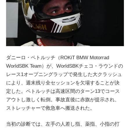
ニ
ュ
ー
ダニーロ・ペトルッチ（ROKiT BMW Motorrad
ス
WorldSBK Team）が、WorldSBKチェコ・ラウンドの
レース1オープニングラップで発生した大クラッシュ
により、週末残り全セッションを欠場することが決
定した。ペトルッチは高速区間のターン13でコース
アウトし激しく転倒。事故直後に赤旗が提示され、
ストレッチャーで救急車へ搬送された。
当初の診断では、左手の人差し指、薬指、小指の打