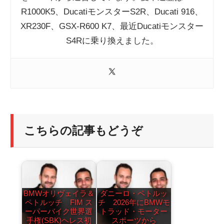
R1000K5、DucatiモンスターS2R、Ducati 916、
XR230F、GSX-R600 K7、最近Ducatiモンスター
S4Rに乗り換えました。
こちらの記事もどうぞ
BMWオリヴェイラ＆
ダニーロ・ペトルッ
ペトルッチ FIM ス
チ 2026年にBMWモ
ーパーバイク世界選
トラッド・モーター
手権(SBK)ヘレス初
スポーツから