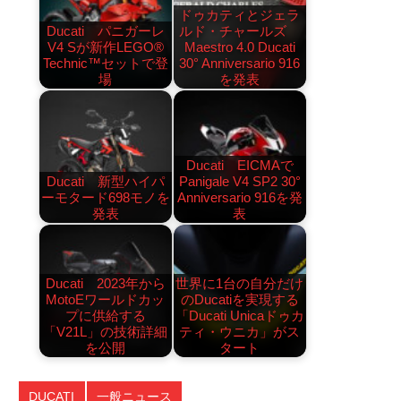
ドゥカティとジェラ
Ducati パニガーレ
ルド・チャールズ
V4 Sが新作LEGO®
Maestro 4.0 Ducati
Technic™セットで登
30° Anniversario 916
場
を発表
Ducati EICMAで
Ducati 新型ハイパ
Panigale V4 SP2 30°
ーモタード698モノを
Anniversario 916を発
発表
表
Ducati 2023年から
世界に1台の自分だけ
MotoEワールドカッ
のDucatiを実現する
プに供給する
「Ducati Unicaドゥカ
「V21L」の技術詳細
ティ・ウニカ」がス
を公開
タート
DUCATI
一般ニュース