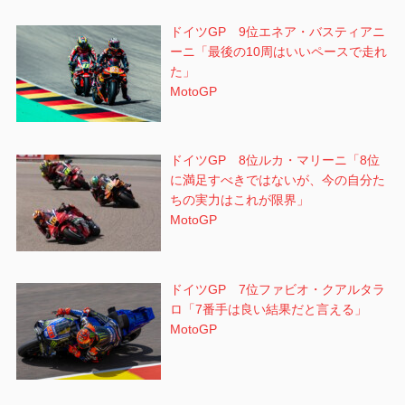
ドイツGP 9位エネア・バスティアニ
ーニ「最後の10周はいいペースで走れ
た」
MotoGP
ドイツGP 8位ルカ・マリーニ「8位
に満足すべきではないが、今の自分た
ちの実力はこれが限界」
MotoGP
ドイツGP 7位ファビオ・クアルタラ
ロ「7番手は良い結果だと言える」
MotoGP