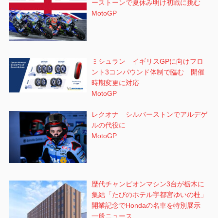
ーストーンで夏休み明け初戦に挑む
MotoGP
ミシュラン イギリスGPに向けフロ
ント3コンパウンド体制で臨む 開催
時期変更に対応
MotoGP
レクオナ シルバーストンでアルデゲ
ルの代役に
MotoGP
歴代チャンピオンマシン3台が栃木に
集結「たびのホテル宇都宮ゆいの杜」
開業記念でHondaの名車を特別展示
一般ニュース