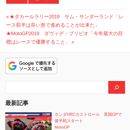
投
前
★ダカールラリー2019 サム・サンダーランド「レ
の
ース前半は良い形で進めることが出来た」
稿
次
投
★MotoGP2019 ダヴィデ・ブリビオ「今年最大の目
ナ
の
稿:
標はレースで優勝すること」
ビ
投
稿:
ゲ
ー
シ
検索
ョ
最新記事
ン
ホンダHRCカストロール 英国GPで
後半戦スタート
MotoGP