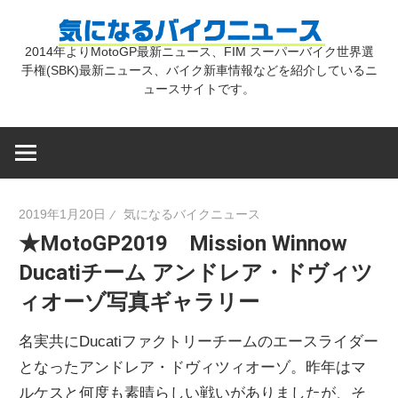
コ
気
ン
2014年よりMotoGP最新ニュース、FIM スーパーバイク世界選
テ
手権(SBK)最新ニュース、バイク新車情報などを紹介しているニ
に
ン
ュースサイトです。
ツ
な
へ
ス
キ
る
2019年1月20日
気になるバイクニュース
ッ
★MotoGP2019 Mission Winnow
プ
バ
Ducatiチーム アンドレア・ドヴィツ
ィオーゾ写真ギャラリー
イ
名実共にDucatiファクトリーチームのエースライダー
ク
となったアンドレア・ドヴィツィオーゾ。昨年はマ
ルケスと何度も素晴らしい戦いがありましたが、そ