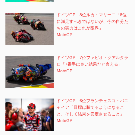
ドイツGP 8位ルカ・マリーニ「8位
に満足すべきではないが、今の自分た
ちの実力はこれが限界」
MotoGP
ドイツGP 7位ファビオ・クアルタラ
ロ「7番手は良い結果だと言える」
MotoGP
ドイツGP 6位フランチェスコ・バニ
ャイア「目標は勝てるようになるこ
と、そして結果を安定させること」
MotoGP