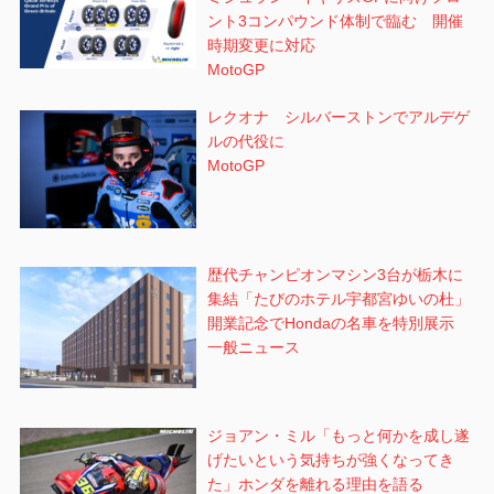
ント3コンパウンド体制で臨む 開催
時期変更に対応
MotoGP
レクオナ シルバーストンでアルデゲ
ルの代役に
MotoGP
歴代チャンピオンマシン3台が栃木に
集結「たびのホテル宇都宮ゆいの杜」
開業記念でHondaの名車を特別展示
一般ニュース
ジョアン・ミル「もっと何かを成し遂
げたいという気持ちが強くなってき
た」ホンダを離れる理由を語る