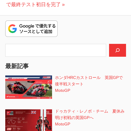
ナ
の
稿:
で最終テスト初日を完了
ビ
投
稿:
ゲ
ー
シ
検索
ョ
最新記事
ン
ホンダHRCカストロール 英国GPで
後半戦スタート
MotoGP
ドゥカティ・レノボ・チーム 夏休み
明け初戦の英国GPへ
MotoGP