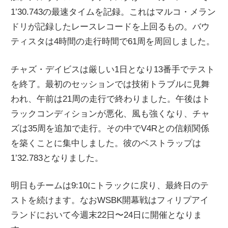
1’30.743の最速タイムを記録。これはマルコ・メラン
ニ
ドリが記録したレースレコードを上回るもの。バウ
ティスタは4時間の走行時間で61周を周回しました。
ュ
チャズ・デイビスは厳しい1日となり13番手でテスト
ー
を終了。最初のセッションでは技術トラブルに見舞
われ、午前は21周の走行で終わりました。午後はト
ス
ラックコンディションが悪化、風も強くなり、チャ
ズは35周を追加で走行。その中でV4Rとの信頼関係
を築くことに集中しました。彼のベストラップは
1’32.783となりました。
明日もチームは9:10にトラックに戻り、最終日のテ
ストを続けます。なおWSBK開幕戦はフィリプアイ
ランドにおいて今週末22日〜24日に開催となりま