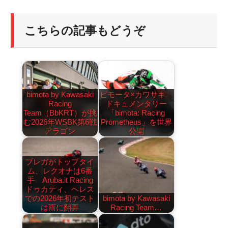
こちらの記事もどうぞ
bimota by Kawasaki
ビモータ×カワサキ
Racing
ドキュメンタリー
Team（BbKRT）が挑
「bimota: Racing
む2026年WSBK第6戦
Prometheus」を世界
アラゴン
公開
ブレガがトップタイ
ム、レクオナは6番
手 Aruba.it Racing
ドゥカティ、ヘレス
での2026年初テスト
bimota by Kawasaki
は雨に翻弄
Racing Team…