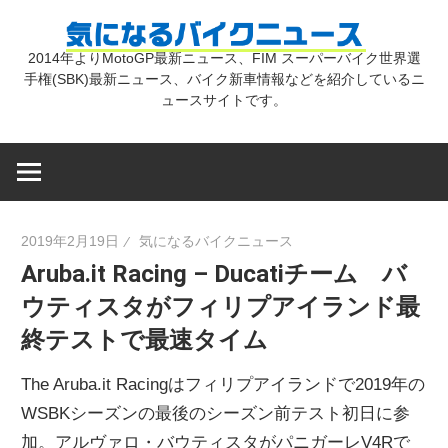
コ
気
ン
2014年よりMotoGP最新ニュース、FIM スーパーバイク世界選
テ
手権(SBK)最新ニュース、バイク新車情報などを紹介しているニ
に
ン
ュースサイトです。
ツ
な
へ
ス
キ
る
2019年2月19日
気になるバイクニュース
ッ
Aruba.it Racing – Ducatiチーム バ
プ
バ
ウティスタがフィリプアイランド最
終テストで最速タイム
イ
The Aruba.it Racingはフィリプアイランドで2019年の
ク
WSBKシーズンの最後のシーズン前テスト初日に参
加。アルヴァロ・バウティスタがパニガーレV4Rで