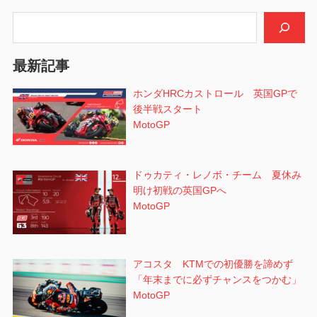
シ
検索
ョ
最新記事
ン
ホンダHRCカストロール 英国GPで
後半戦スタート
MotoGP
ドゥカティ・レノボ・チーム 夏休み
明け初戦の英国GPへ
MotoGP
アコスタ KTMでの初優勝を諦めず
「年末までに必ずチャンスをつかむ」
MotoGP