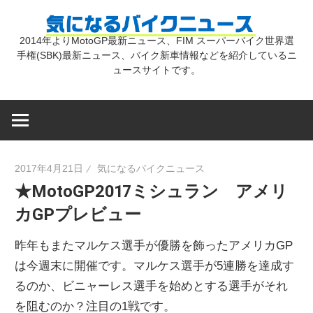
コ
気
ン
2014年よりMotoGP最新ニュース、FIM スーパーバイク世界選
テ
手権(SBK)最新ニュース、バイク新車情報などを紹介しているニ
に
ン
ュースサイトです。
ツ
な
へ
ス
キ
る
2017年4月21日
気になるバイクニュース
ッ
★MotoGP2017ミシュラン アメリ
プ
バ
カGPプレビュー
イ
昨年もまたマルケス選手が優勝を飾ったアメリカGP
は今週末に開催です。マルケス選手が5連勝を達成す
ク
るのか、ビニャーレス選手を始めとする選手がそれ
を阻むのか？注目の1戦です。