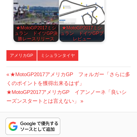
★MotoGP2017ミシ
★MotoGP2017ミシ
ュラン ドイツGP決
ュラン ドイツGPプ
勝レースリリース
レビュー
アメリカGP
ミシュランタイヤ
投
前
★MotoGP2017アメリカGP フォルガー「さらに多
の
くのポイントを獲得出来るはず」
稿
次
投
★MotoGP2017アメリカGP イアンノーネ「良いシ
ナ
の
稿:
ーズンスタートとは言えない」
ビ
投
稿:
ゲ
ー