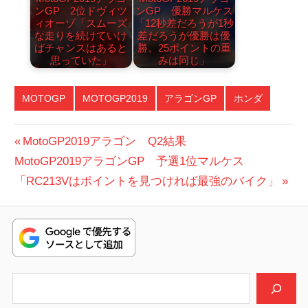
ンGP 2位ドヴィツ
ンGP 優勝マルケス
ィオーゾ「スムーズ
「12秒差だろうが1秒
な走りを続けていけ
差だろうが優勝は優
ばチャンスはあると
勝。25ポイントの重
思っていた」
みは同じ」
MOTOGP
MOTOGP2019
アラゴンGP
ホンダ
投
前
MotoGP2019アラゴン Q2結果
次
の
MotoGP2019アラゴンGP 予選1位マルケス
稿
の
投
「RC213Vはポイントを見つければ最強のバイク」
ナ
投
稿:
ビ
稿:
ゲ
ー
検索
シ