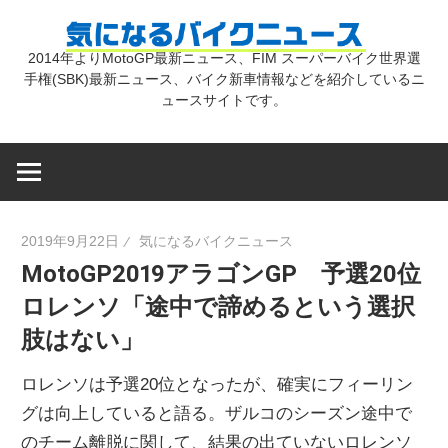
コ
気
ン
2014年よりMotoGP最新ニュース、FIM スーパーバイク世界選
テ
手権(SBK)最新ニュース、バイク新車情報などを紹介しているニ
に
ン
ュースサイトです。
ツ
な
へ
ス
キ
る
2019年9月22日
気になるバイクニュース
ッ
MotoGP2019アラゴンGP 予選20位
プ
バ
ロレンソ「途中で諦めるという選択
肢はない」
イ
ロレンソは予選20位となったが、確実にフィーリン
ク
グは向上していると語る。ザルコのシーズン途中で
のチーム離脱に関して、結果の出ていないロレンソ