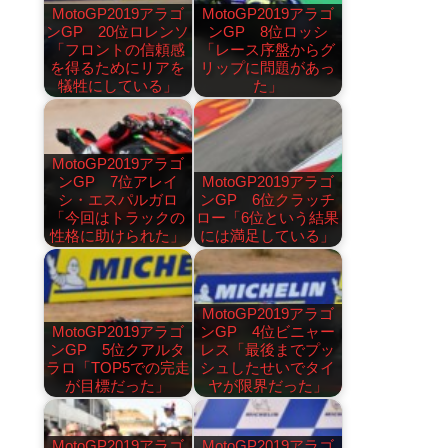
MotoGP2019アラゴ
MotoGP2019アラゴ
ンGP 20位ロレンソ
ンGP 8位ロッシ
「フロントの信頼感
「レース序盤からグ
を得るためにリアを
リップに問題があっ
犠牲にしている」
た」
MotoGP2019アラゴ
ンGP 7位アレイ
MotoGP2019アラゴ
シ・エスパルガロ
ンGP 6位クラッチ
「今回はトラックの
ロー「6位という結果
性格に助けられた」
には満足している」
MotoGP2019アラゴ
MotoGP2019アラゴ
ンGP 4位ビニャー
ンGP 5位クアルタ
レス「最後までプッ
ラロ「TOP5での完走
シュしたせいでタイ
が目標だった」
ヤが限界だった」
MotoGP2019アラゴ
MotoGP2019アラゴ