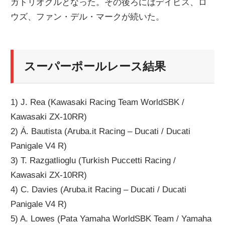
ガトリオグルとなった。その後ろにはデイビス、ロ
ウズ、ファン・デル・マークが続いた。
スーパーポールレース結果
1) J. Rea (Kawasaki Racing Team WorldSBK /
Kawasaki ZX-10RR)
2) Á. Bautista (Aruba.it Racing – Ducati / Ducati
Panigale V4 R)
3) T. Razgatlioglu (Turkish Puccetti Racing /
Kawasaki ZX-10RR)
4) C. Davies (Aruba.it Racing – Ducati / Ducati
Panigale V4 R)
5) A. Lowes (Pata Yamaha WorldSBK Team / Yamaha