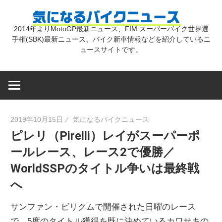
コ
気
ン
2014年よりMotoGP最新ニュース、FIM スーパーバイク世界選
テ
手権(SBK)最新ニュース、バイク新車情報などを紹介しているニ
に
ン
ュースサイトです。
ツ
な
へ
ス
キ
る
2019年10月15日
気になるバイクニュース
ッ
ピレリ（Pirelli）レイがスーパーポ
プ
バ
ールレース、レース2で優勝／
WorldSSPのタイトル争いは最終戦
イ
へ
ク
サンファン・ビリクムで開催された日曜のレース
で、5度のタイトル獲得を既に決めているカワサキの