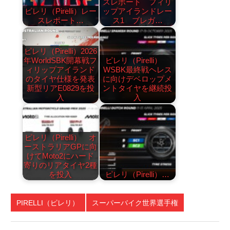
スレポート フィリ
ピレリ（Pirelli）レー
ップアイランドレー
スレポート…
ス1 ブレガ…
ピレリ（Pirelli）2026
年WorldSBK開幕戦フ
ピレリ（Pirelli）
ィリップアイランド
WSBK最終戦ヘレス
のタイヤ仕様を発表
に向けデベロップメ
新型リアE0829を投
ントタイヤを継続投
入
入
ピレリ（Pirelli） オ
ーストラリアGPに向
けてMoto2にハード
寄りのリアタイヤ2種
を投入
ピレリ（Pirelli）…
PIRELLI（ピレリ）
スーパーバイク世界選手権