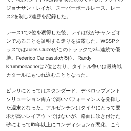
ニ
ジョナサン・レイが、スーパーポールレース、レー
ス2を制し2連勝を記録した。
ュ
レース1で2位を獲得した後、レイは彼がチャンピオ
ンであることを証明する走りを披露した。WSSPク
ー
ラスではJules Cluzelがこのトラックで2年連続で優
勝。Federico Caricasuloが5位、Randy
ス
Krummenacherは7位となり、タイトル争いは最終戦
カタールにもつれ込むこととなった。
ピレリにとってはスタンダード、デベロップメント
ソリューション両方で高いパフォーマンスを発揮し
た週末となった。アルゼンチンはタイヤにとって要
求が高いレイアウトではないが、路面に吹き付けた
砂によって昨年以上にコンディションが悪化。こう