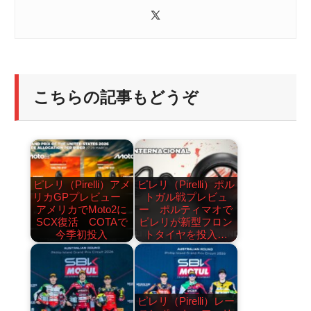
こちらの記事もどうぞ
ピレリ（Pirelli）アメ
ピレリ（Pirelli）ポル
リカGPプレビュー
トガル戦プレビュ
アメリカでMoto2に
ー ポルティマオで
SCX復活 COTAで
ピレリが新型フロン
今季初投入
トタイヤを投入…
ピレリ（Pirelli）レー