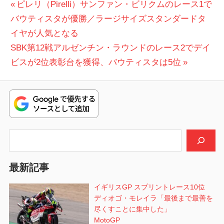
投
前
ピレリ（Pirelli）サンファン・ビリクムのレース1で
の
バウティスタが優勝／ラージサイズスタンダードタ
稿
投
イヤが人気となる
ナ
次
稿:
SBK第12戦アルゼンチン・ラウンドのレース2でデイ
ビ
の
ビスが2位表彰台を獲得、バウティスタは5位
投
ゲ
稿:
ー
シ
検索
ョ
ン
最新記事
イギリスGP スプリントレース10位
ディオゴ・モレイラ「最後まで最善を
尽くすことに集中した」
MotoGP