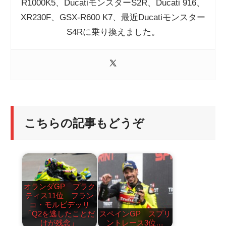
R1000K5、DucatiモンスターS2R、Ducati 916、
XR230F、GSX-R600 K7、最近Ducatiモンスター
S4Rに乗り換えました。
こちらの記事もどうぞ
オランダGP プラク
ティス11位 フラン
コ・モルビデッリ
「Q2を逃したことだ
スペインGP スプリ
けが残念」
ントレース3位…