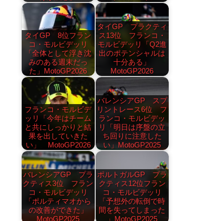
タイGP プラクティ
タイGP 8位フラン
ス13位 フランコ・
コ・モルビデッリ
モルビデッリ「Q2進
「全体として浮き沈
出のポテンシャルは
みのある週末だっ
十分ある」
た」MotoGP2026
MotoGP2026
バレンシアGP スプ
フランコ・モルビデ
リントレース6位 フ
ッリ「今年はチーム
ランコ・モルビデッ
と共にしっかりと結
リ「明日は序盤の立
果を出していきた
ち回りに注意した
い」 MotoGP2026
い」MotoGP2025
バレンシアGP プラ
ポルトガルGP プラ
クティス3位 フラン
クティス12位フラン
コ・モルビデッリ
コ・モルビデッリ
「ポルティマオから
「予想外の転倒で時
の改善ができた」
間を失ってしまった
MotoGP2025
」MotoGP2025