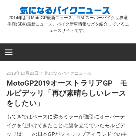
コ
気
ン
2014年よりMotoGP最新ニュース、FIM スーパーバイク世界選
テ
手権(SBK)最新ニュース、バイク新車情報などを紹介しているニ
に
ン
ュースサイトです。
ツ
な
へ
ス
キ
る
2019年10月23日
気になるバイクニュース
ッ
MotoGP2019オーストラリアGP モ
プ
バ
ルビデッリ「再び素晴らしいレース
をしたい」
イ
もてぎではペースに劣るミラーが強引にオーバーテ
ク
イクを仕掛けてきたことに腹を立てていたモルビデ
ッリは、この日本GPがフィリップアイランドでのモ