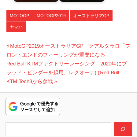
MOTOGP
MOTOGP2019
オーストラリアGP
ヤマハ
投
前
MotoGP2019オーストラリアGP クアルタラロ「フ
の
ロントエンドのフィーリングが重要になる」
稿
次
投
Red Bull KTMファクトリーレーシング 2020年にブ
ナ
の
稿:
ラッド・ビンダーを起用、レクオーナはRed Bull
ビ
投
KTM Tech3から参戦
稿:
ゲ
ー
シ
検索
ョ