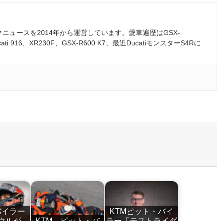
ュースを2014年から運営しています。愛車遍歴はGSX-
ati 916、XR230F、GSX-R600 K7、最近DucatiモンスターS4Rに
バイラー
KTMピット・バイ
ウルが
KTM ピット・バ
ラー「テストライダ