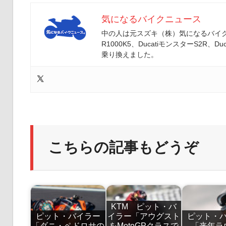
気になるバイクニュース
中の人は元スズキ（株）気になるバイクニ
R1000K5、DucatiモンスターS2R、Duc
乗り換えました。
こちらの記事もどうぞ
KTM ピット・バ
ピット・バイラー
イラー「アウグスト
ピット・
「ダニ・ペドロサの
をMotoGPクラスで
「来年ラ