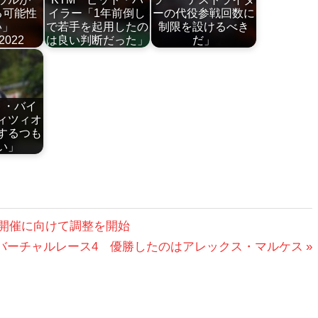
る可能性
イラー「1年前倒し
ーの代役参戦回数に
い」
で若手を起用したの
制限を設けるべき
2022
は良い判断だった」
だ」
ト・バイ
ィツィオ
するつも
い」
月開催に向けて調整を開始
GPバーチャルレース4 優勝したのはアレックス・マルケス