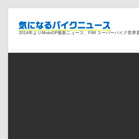
コ
ン
気
テ
2014年よりMotoGP最新ニュース、FIM スーパーバイク
ン
ツ
に
へ
ス
な
キ
ッ
プ
る
バ