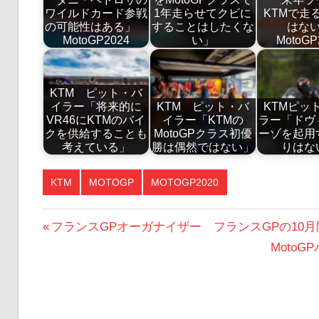
ワイルドカード参戦
1年走らせてクビに
KTMで走
の可能性はある」
することはしたくな
はな
MotoGP2024
い」
MotoGP
KTM ピット・バ
イラー「将来的に
KTM ピット・バ
KTMピッ
VR46にKTMのバイ
イラー「KTMの
ラー「ドヴ
クを供給することも
MotoGPクラス初優
ーゾを起用
考えている」
勝は偶然ではない」
りはな
KTM
MOTOGP
MOTOGP2020
投
前
フランスGPオーガナイザー フランスGPの10
の
次
Moto
稿
投
の
ナ
稿:
投
ビ
稿: