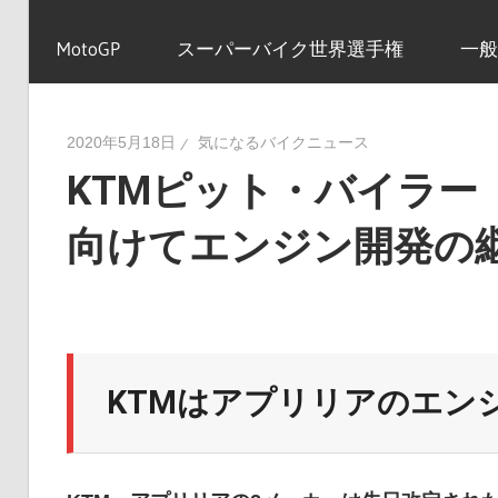
イ
MotoGP
スーパーバイク世界選手権
一般
ク
2020年5月18日
気になるバイクニュース
KTMピット・バイラー「
ニ
向けてエンジン開発の
ュ
ー
KTMはアプリリアのエン
ス