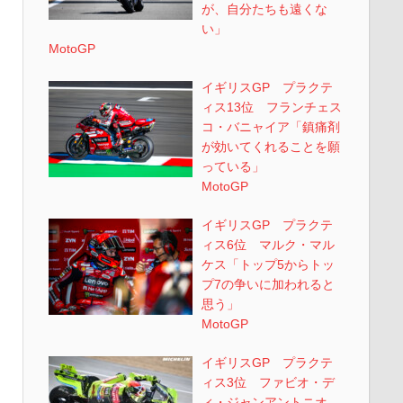
が、自分たちも遠くな
い」
MotoGP
イギリスGP プラクテ
ィス13位 フランチェス
コ・バニャイア「鎮痛剤
が効いてくれることを願
っている」
MotoGP
イギリスGP プラクテ
ィス6位 マルク・マル
ケス「トップ5からトッ
プ7の争いに加われると
思う」
MotoGP
イギリスGP プラクテ
ィス3位 ファビオ・デ
ィ・ジャンアントニオ