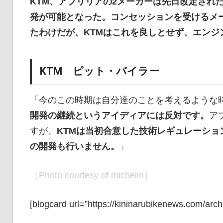
KTM、アプリリアの2メーカーは先日改定され
発が可能となった。コンセッションを受けるメ
たわけだが、KTMはこれを良しとせず、エンジ
KTM ピット・バイラー
「今のこの時期は自分達のことを考えるような
開発の継続というアイディアには反対です。
ア
すが、
KTMは当初合意した技術レギュレーシ
の開発も行いません。
」
（Photo courtesy of michelin）
[blogcard url=”https://kininarubikenews.com/arch