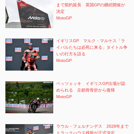
まで契約延長 英国GPの継続開催が
決定
MotoGP
イギリスGP マルク・マルケス「ラ
イバルたちは必死に来る」タイトル争
いの行方を語る
MotoGP
ベッツェッキ イギリスGP出場が認
められる 左鎖骨骨折から復帰
MotoGP
ラウル・フェルナンデス 2028年まで
トラックハウス残留が正式決定