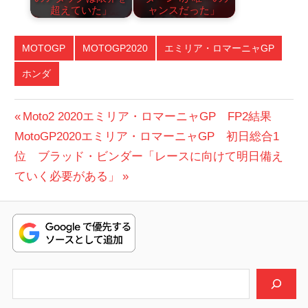
超えていた」
ャンスだった」
MOTOGP
MOTOGP2020
エミリア・ロマーニャGP
ホンダ
投
前
Moto2 2020エミリア・ロマーニャGP FP2結果
次
の
MotoGP2020エミリア・ロマーニャGP 初日総合1
稿
の
投
位 ブラッド・ビンダー「レースに向けて明日備え
ナ
投
稿:
ていく必要がある」
ビ
稿:
ゲ
ー
シ
検索
ョ