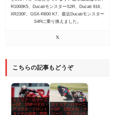
R1000K5、DucatiモンスターS2R、Ducati 916、
XR230F、GSX-R600 K7、最近Ducatiモンスター
S4Rに乗り換えました。
こちらの記事もどうぞ
エミリア・ロマーニ
ャGP DNFペドロ・
エミリア・ロマーニ
アコスタ「フロント
ャGP 12位ルカ・マ
タイヤの温度に問題
リーニ「良いパッケ