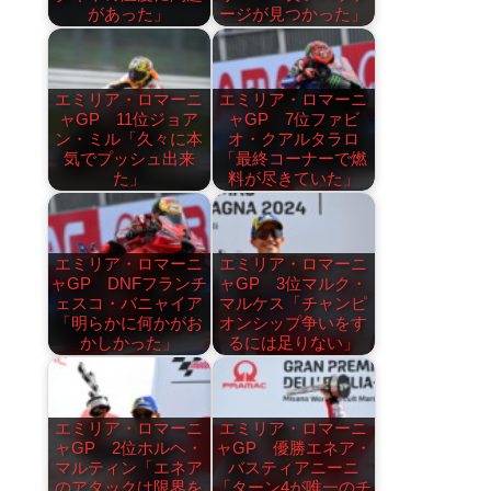
があった」
ージが見つかった」
エミリア・ロマーニ
エミリア・ロマーニ
ャGP 11位ジョア
ャGP 7位ファビ
ン・ミル「久々に本
オ・クアルタラロ
気でプッシュ出来
「最終コーナーで燃
た」
料が尽きていた」
エミリア・ロマーニ
エミリア・ロマーニ
ャGP DNFフランチ
ャGP 3位マルク・
ェスコ・バニャイア
マルケス「チャンピ
「明らかに何かがお
オンシップ争いをす
かしかった」
るには足りない」
エミリア・ロマーニ
エミリア・ロマーニ
ャGP 2位ホルヘ・
ャGP 優勝エネア・
マルティン「エネア
バスティアニーニ
のアタックは限界を
「ターン4が唯一のチ