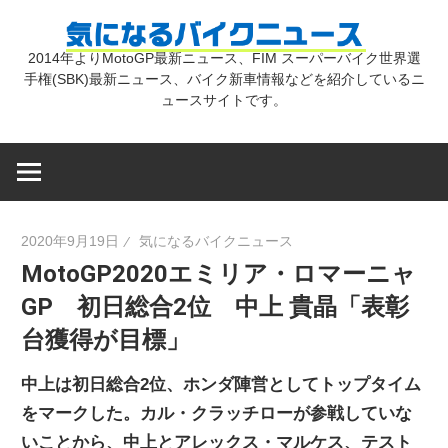
コ
気
ン
2014年よりMotoGP最新ニュース、FIM スーパーバイク世界選
テ
手権(SBK)最新ニュース、バイク新車情報などを紹介しているニ
に
ン
ュースサイトです。
ツ
な
へ
ス
キ
る
2020年9月19日
気になるバイクニュース
ッ
MotoGP2020エミリア・ロマーニャ
プ
バ
GP 初日総合2位 中上 貴晶「表彰
台獲得が目標」
イ
中上は初日総合2位、ホンダ陣営としてトップタイム
ク
をマークした。カル・クラッチローが参戦していな
いことから、中上とアレックス・マルケス、テスト