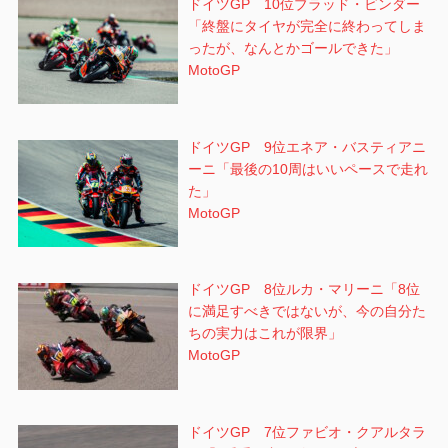
ドイツGP 10位ブラッド・ビンダー
「終盤にタイヤが完全に終わってしま
ったが、なんとかゴールできた」
MotoGP
ドイツGP 9位エネア・バスティアニ
ーニ「最後の10周はいいペースで走れ
た」
MotoGP
ドイツGP 8位ルカ・マリーニ「8位
に満足すべきではないが、今の自分た
ちの実力はこれが限界」
MotoGP
ドイツGP 7位ファビオ・クアルタラ