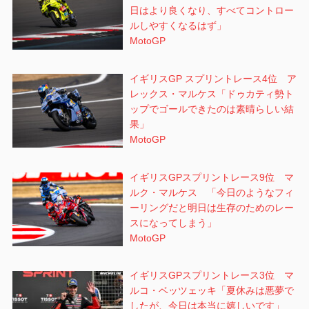
日はより良くなり、すべてコントロー
ルしやすくなるはず」
MotoGP
イギリスGP スプリントレース4位 ア
レックス・マルケス「ドゥカティ勢ト
ップでゴールできたのは素晴らしい結
果」
MotoGP
イギリスGPスプリントレース9位 マ
ルク・マルケス 「今日のようなフィ
ーリングだと明日は生存のためのレー
スになってしまう」
MotoGP
イギリスGPスプリントレース3位 マ
ルコ・ベッツェッキ「夏休みは悪夢で
したが、今日は本当に嬉しいです」