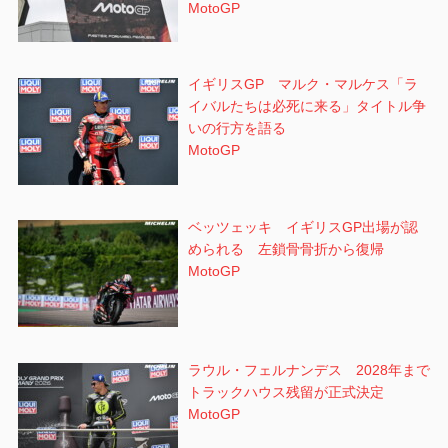
MotoGP
イギリスGP マルク・マルケス「ラ
イバルたちは必死に来る」タイトル争
いの行方を語る
MotoGP
ベッツェッキ イギリスGP出場が認
められる 左鎖骨骨折から復帰
MotoGP
ラウル・フェルナンデス 2028年まで
トラックハウス残留が正式決定
MotoGP