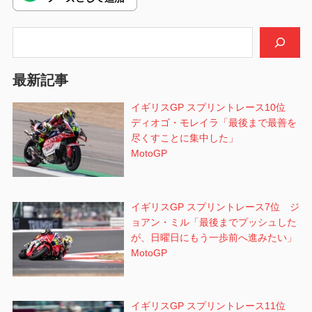
ー
シ
検索
ョ
最新記事
ン
イギリスGP スプリントレース10位
ディオゴ・モレイラ「最後まで最善を
尽くすことに集中した」
MotoGP
イギリスGP スプリントレース7位 ジ
ョアン・ミル「最後までプッシュした
が、日曜日にもう一歩前へ進みたい」
MotoGP
イギリスGP スプリントレース11位