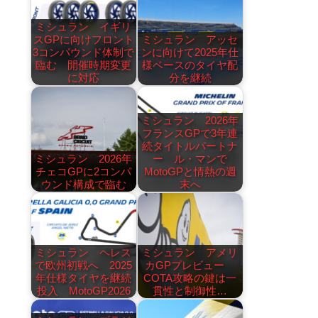
ミシュラン イギリ
スGPに向けフロント
ミシュラン アッセ
3コンパウンド体制で
ンに向けて2025年仕
臨む 開催時期変更
様ベースのタイヤ配
に対応
分を継続
ミシュラン 2026年
フランスGPで3年連
続タイトルパートナ
ミシュラン 2026年
ー ル・マンで
チェコGPに2コンパ
MotoGPと情熱の週
ウンド構成で臨む
末へ
ミシュラン ヘレス
ミシュラン アメリ
で欧州初戦へ 2025
カGPプレビュー
年仕様タイヤを継続
COTA攻略の鍵は一
投入 MotoGP2026
貫性と制御性…