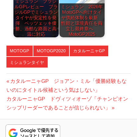
ミシュラン ブラジ
ルGPレビュー ブラ
ミシュラン 2026年
ジルGPでミシュラン
MotoGPへ向けタイ
タイヤが安定性を発
ヤ供給体制を刷新
揮 ベッツェッキ優
性能と環境責任を両
勝、過酷な路面と高
立し最終章へ
温に対応
MotoGP2025
MOTOGP
MOTOGP2020
カタルーニャGP
ミシュランタイヤ
投
前
カタルーニャGP ジョアン・ミル「優勝経験もな
の
いのにタイトル候補という気はしない」
稿
次
投
カタルーニャGP ドヴィツィオーゾ「チャンピオン
ナ
の
稿:
シップリーダーであることが信じられない」
ビ
投
稿:
ゲ