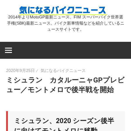
コ
気
ン
2014年よりMotoGP最新ニュース、FIM スーパーバイク世界選
テ
手権(SBK)最新ニュース、バイク新車情報などを紹介しているニ
に
ン
ュースサイトです。
ツ
な
へ
ス
キ
る
2020年9月25日
気になるバイクニュース
ッ
ミシュラン カタルーニャGPプレビ
プ
バ
ュー／モントメロで後半戦を開始
イ
ミシュラン、2020 シーズン後半
ク
に向けてモントメロに移動