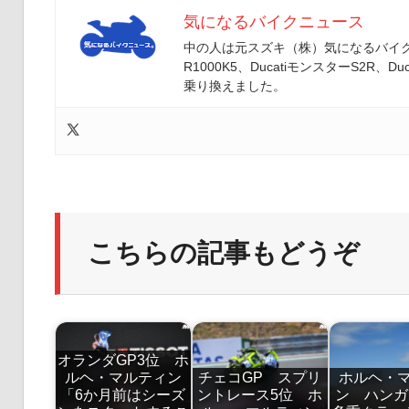
気になるバイクニュース
中の人は元スズキ（株）気になるバイクニ
R1000K5、DucatiモンスターS2R、Duc
乗り換えました。
こちらの記事もどうぞ
オランダGP3位 ホ
ルヘ・マルティン
チェコGP スプリ
ホルヘ・
「6か月前はシーズ
ントレース5位 ホ
ン ハンガ