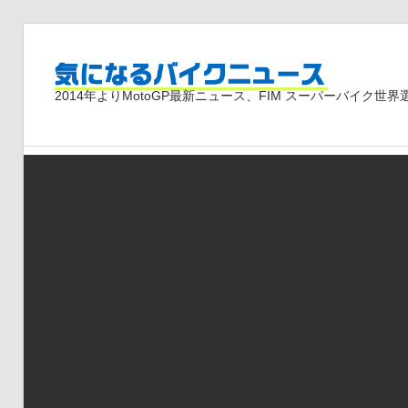
コ
ン
気
テ
2014年よりMotoGP最新ニュース、FIM スーパーバイク
ン
ツ
に
へ
ス
な
キ
ッ
プ
る
バ