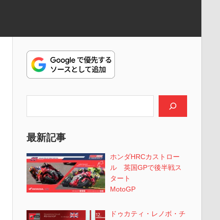
検索
最新記事
ホンダHRCカストロー
ル 英国GPで後半戦ス
タート
MotoGP
ドゥカティ・レノボ・チ