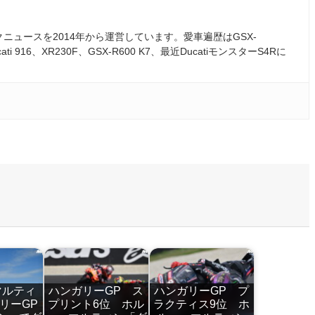
ュースを2014年から運営しています。愛車遍歴はGSX-
ati 916、XR230F、GSX-R600 K7、最近DucatiモンスターS4Rに
マルティ
ハンガリーGP ス
ハンガリーGP プ
リーGP
プリント6位 ホル
ラクティス9位 ホ