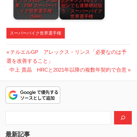
果 FIM スーパーバ
センでも連勝継続狙
イク世界選手権
う スーパーバイク
(SBK)
世界選手権
スーパーバイク世界選手権
投
前
テルエルGP アレックス・リンス「必要なのは予
の
選を改善すること」
稿
次
投
中上 貴晶 HRCと2021年以降の複数年契約で合意
ナ
の
稿:
ビ
投
稿:
ゲ
ー
検索
シ
最新記事
ョ