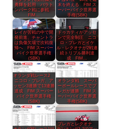
勇輝を起用 バラト
末を終える FIM ス
ンパーク戦に参戦
ーパーバイク世界選
FIM…
手権(SBK)
レイが苦戦の中で開
ドゥカティがアッセ
発前進、チャントラ
ンで完全制圧 ニコ
は負傷欠場で次戦復
ロ・ブレガとイケ
帰へ FIM スーパー
ル・レクオナが2戦連
バイク世界選手権
続トリプル勝利達
(SBK)
成 FIM…
オランダ戦レース2
ニコロ・ブレガ、ア
オランダ戦 スーパ
ッセン3連勝で13連勝
ーポールレースでブ
達成 FIM スーパー
レガが連勝 FIM ス
バイク世界選手権
ーパーバイク世界選
(SBK)
手権(SBK)
ブレガとレクオナ
オランダ戦レース1結
ランキング1-2でアッ