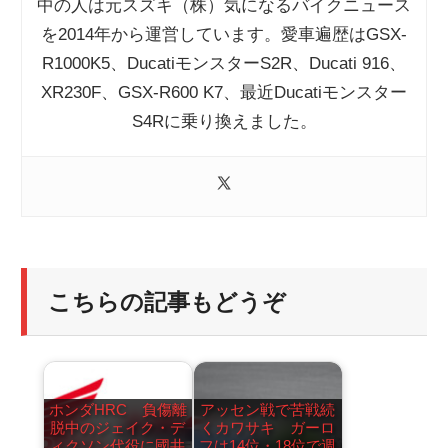
中の人は元スズキ（株）気になるバイクニュース
を2014年から運営しています。愛車遍歴はGSX-
R1000K5、DucatiモンスターS2R、Ducati 916、
XR230F、GSX-R600 K7、最近Ducatiモンスター
S4Rに乗り換えました。
こちらの記事もどうぞ
ホンダHRC 負傷離
アッセン戦で苦戦続
脱中のジェイク・デ
くカワサキ ガーロ
ィクソン代役に國井
フは14位・18位で週