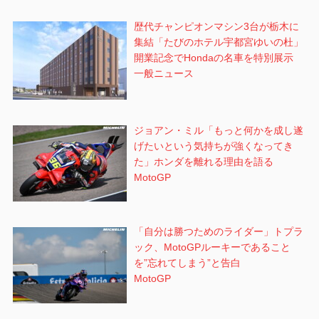
歴代チャンピオンマシン3台が栃木に
集結「たびのホテル宇都宮ゆいの杜」
開業記念でHondaの名車を特別展示
一般ニュース
ジョアン・ミル「もっと何かを成し遂
げたいという気持ちが強くなってき
た」ホンダを離れる理由を語る
MotoGP
「自分は勝つためのライダー」トプラ
ック、MotoGPルーキーであること
を”忘れてしまう”と告白
MotoGP