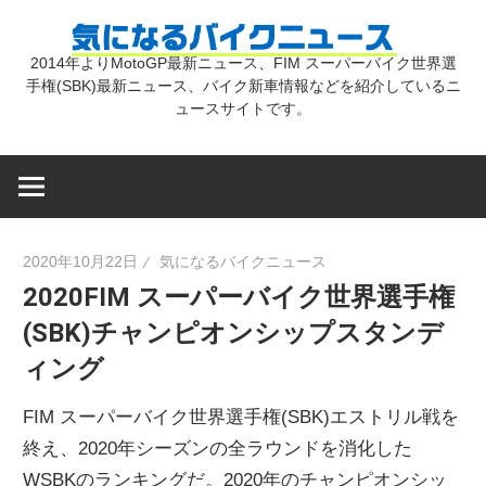
コ
気
ン
2014年よりMotoGP最新ニュース、FIM スーパーバイク世界選
テ
手権(SBK)最新ニュース、バイク新車情報などを紹介しているニ
に
ン
ュースサイトです。
ツ
な
へ
ス
キ
る
2020年10月22日
気になるバイクニュース
ッ
2020FIM スーパーバイク世界選手権
プ
バ
(SBK)チャンピオンシップスタンデ
ィング
イ
FIM スーパーバイク世界選手権(SBK)エストリル戦を
ク
終え、2020年シーズンの全ラウンドを消化した
WSBKのランキングだ。2020年のチャンピオンシッ