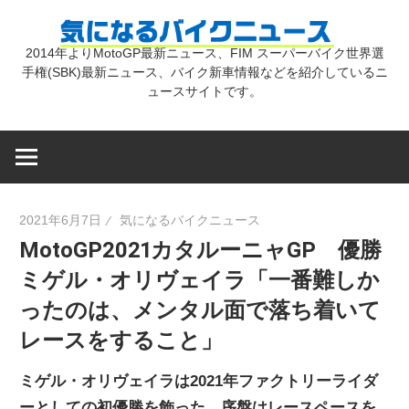
コ
気
ン
2014年よりMotoGP最新ニュース、FIM スーパーバイク世界選
テ
手権(SBK)最新ニュース、バイク新車情報などを紹介しているニ
に
ン
ュースサイトです。
ツ
な
へ
ス
キ
る
2021年6月7日
気になるバイクニュース
ッ
MotoGP2021カタルーニャGP 優勝
プ
バ
ミゲル・オリヴェイラ「一番難しか
ったのは、メンタル面で落ち着いて
イ
レースをすること」
ク
ミゲル・オリヴェイラは2021年ファクトリーライダ
ーとしての初優勝を飾った。序盤はレースペースを