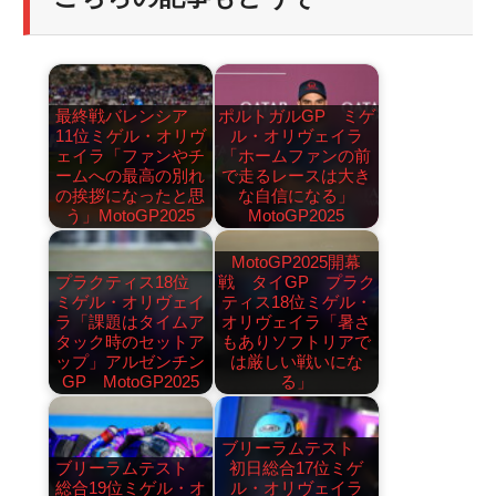
最終戦バレンシア
ポルトガルGP ミゲ
11位ミゲル・オリヴ
ル・オリヴェイラ
ェイラ「ファンやチ
「ホームファンの前
ームへの最高の別れ
で走るレースは大き
の挨拶になったと思
な自信になる」
う」MotoGP2025
MotoGP2025
MotoGP2025開幕
プラクティス18位
戦 タイGP プラク
ミゲル・オリヴェイ
ティス18位ミゲル・
ラ「課題はタイムア
オリヴェイラ「暑さ
タック時のセットア
もありソフトリアで
ップ」アルゼンチン
は厳しい戦いにな
GP MotoGP2025
る」
ブリーラムテスト
ブリーラムテスト
初日総合17位ミゲ
総合19位ミゲル・オ
ル・オリヴェイラ