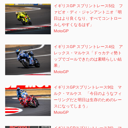
イギリスGP スプリントレース5位 フ
ァビオ・ディ・ジャンアントニオ「明
日はより良くなり、すべてコントロー
ルしやすくなるはず」
MotoGP
イギリスGP スプリントレース4位 ア
レックス・マルケス「ドゥカティ勢ト
ップでゴールできたのは素晴らしい結
果」
MotoGP
イギリスGPスプリントレース9位 マ
ルク・マルケス 「今日のようなフィ
ーリングだと明日は生存のためのレー
スになってしまう」
MotoGP