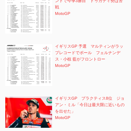
ントで今季3勝目 ドゥカティ勢は苦
戦
MotoGP
イギリスGP 予選 マルティンがラッ
プレコードでポール フェルナンデ
ス・小椋 藍がフロントロー
MotoGP
イギリスGP プラクティス8位 ジョ
アン・ミル「今日は最大限に近いもの
を出せた」
MotoGP