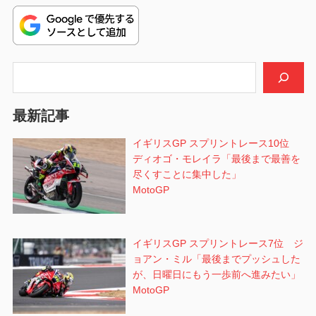
ャ
稿:
ゲ
GP
ー
シ
検索
ョ
最新記事
ン
イギリスGP スプリントレース10位
ディオゴ・モレイラ「最後まで最善を
尽くすことに集中した」
MotoGP
イギリスGP スプリントレース7位 ジ
ョアン・ミル「最後までプッシュした
が、日曜日にもう一歩前へ進みたい」
MotoGP