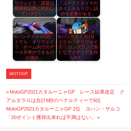
リヴェイラ「課題は
「ユーズドタイヤの
開幕戦以降に対応し
タイムをもう少し詰
ていきたい」
める必要がある」
セパンテスト3日目
セパンテスト2日目
ミゲル・オリヴェイ
ミゲル・オリヴェイ
ラ「チーム内でのデ
ラ「 ロングランで新
ータ共有ができるの
たなアイディアを得
が強み」
られた」
MOTOGP
KTM
投
前
MotoGP2021カタルーニャGP レース結果改定 ク
カ
の
アルタラロは合計6秒のペナルティーで6位
稿
タ
次
投
MotoGP2021カタルーニャGP 2位 ヨハン・ザルコ
ル
ナ
の
稿:
「20ポイント獲得出来れば不満はない」
ー
ビ
投
ニ