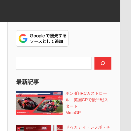
検索
最新記事
ホンダHRCカストロー
ル 英国GPで後半戦ス
タート
MotoGP
ドゥカティ・レノボ・チ