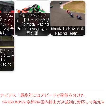
RC ソム
ビモータ×カワサ
チャント
キ ドキュメンタリ
サン・レ
ー「bimota: Racing
ィマオテ
Prometheus」を世
bimota by Kawasaki
参加
界公開
Racing Team…
定のトッ
ッシュ –
 by
Racing
m
・ベナビデス「最終的にはスピードが勝敗を分けた」
SV650 ABSを令和2年国内排出ガス規制に対応して発売