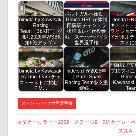
ポルトガルへ始動
bimota by Kawasaki
Honda HRCが体制
Honda H
Racing
再構築 チャントラ
キアット・
Team（BbKRT）が
復帰＆レイ代役参
ラとジョナ
挑む2026年WSBK
戦 スーパーバイク
イがポルテ
第6戦アラゴン
世界選手権
ストに
開幕戦で安
bimota by Kawasaki
Iride s.r.l.が2025年
プ10フィニ
Racing Team チェ
もBarni Spark
Bimota
コ・モストに挑む
Racing Teamを支援
Kawasaki 
FIM…
継続…
Tea
スーパーバイク世界選手権
投
前
ダカールラリー2022 ステージ9 2位ケビン
の
次
スズキ 
稿