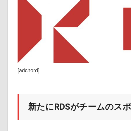
[adchord]
新たにRDSがチームのス