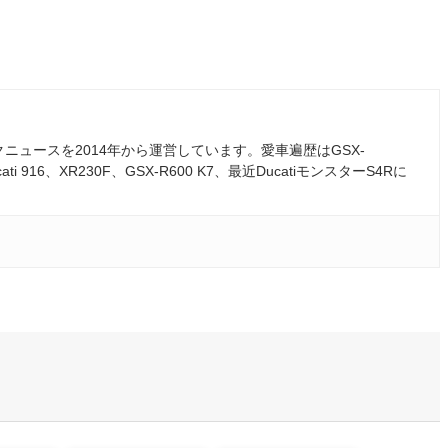
ュースを2014年から運営しています。愛車遍歴はGSX-
ati 916、XR230F、GSX-R600 K7、最近DucatiモンスターS4Rに