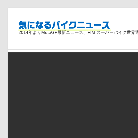
コ
ン
気
テ
2014年よりMotoGP最新ニュース、FIM スーパーバイク
ン
ツ
に
へ
ス
な
キ
ッ
プ
る
バ