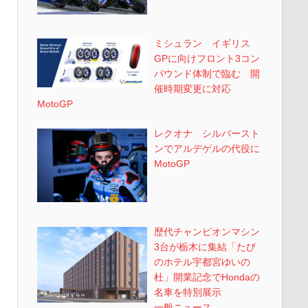
ミシュラン イギリス
GPに向けフロント3コン
パウンド体制で臨む 開
催時期変更に対応
MotoGP
レクオナ シルバースト
ンでアルデゲルの代役に
MotoGP
歴代チャンピオンマシン
3台が栃木に集結「たび
のホテル宇都宮ゆいの
杜」開業記念でHondaの
名車を特別展示
一般ニュース