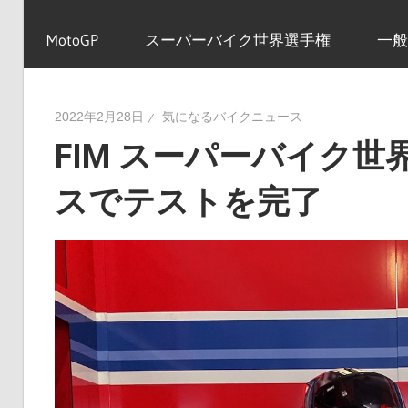
イ
MotoGP
スーパーバイク世界選手権
一般
ク
2022年2月28日
気になるバイクニュース
FIM スーパーバイク世
ニ
スでテストを完了
ュ
ー
ス