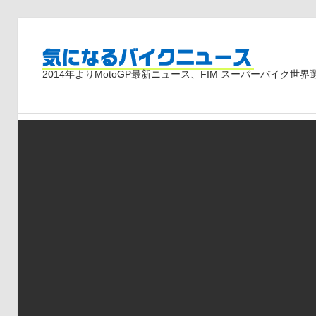
コ
ン
気
テ
2014年よりMotoGP最新ニュース、FIM スーパーバイク
ン
ツ
に
へ
ス
な
キ
ッ
プ
る
バ