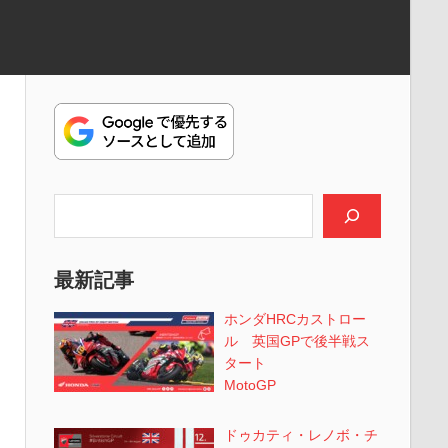
検索
最新記事
ホンダHRCカストロー
ル 英国GPで後半戦ス
タート
MotoGP
ドゥカティ・レノボ・チ