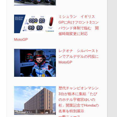
ミシュラン イギリス
GPに向けフロント3コン
パウンド体制で臨む 開
催時期変更に対応
MotoGP
レクオナ シルバースト
ンでアルデゲルの代役に
MotoGP
歴代チャンピオンマシン
3台が栃木に集結「たび
のホテル宇都宮ゆいの
杜」開業記念でHondaの
名車を特別展示
一般ニュース