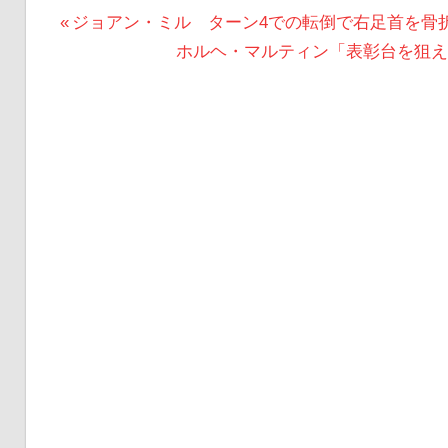
投
前
ジョアン・ミル ターン4での転倒で右足首を骨折 M
の
次
ホルヘ・マルティン「表彰台を狙えた
稿
投
の
ナ
稿:
投
ビ
稿:
ゲ
ー
シ
ョ
ン