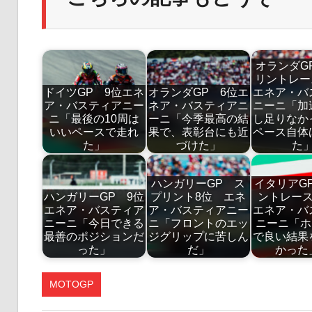
オランダG
リントレ
ドイツGP 9位エネ
オランダGP 6位エ
エネア・バ
ア・バスティアニー
ネア・バスティアニ
ニーニ「加
ニ「最後の10周は
ーニ「今季最高の結
し足りなか
いいペースで走れ
果で、表彰台にも近
ペース自体
た」
づけた」
た
ハンガリーGP ス
イタリアG
ハンガリーGP 9位
プリント8位 エネ
ントレー
エネア・バスティア
ア・バスティアニー
エネア・バ
ニーニ「今日できる
ニ「フロントのエッ
ニーニ「ホ
最善のポジションだ
ジグリップに苦しん
で良い結果
った」
だ」
かっ
MOTOGP