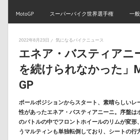
イ
MotoGP
スーパーバイク世界選手権
一般
ク
2022年8月23日
気になるバイクニュース
エネア・バスティアニ
ニ
を続けられなかった」Mo
ュ
GP
ー
ポールポジションからスタート、素晴らしいレ
性があったエネア・バスティアニーニ。序盤は
のバトルの中でフロントホイールのリムが変形
ス
うマルティンも単独転倒しており、シートの行