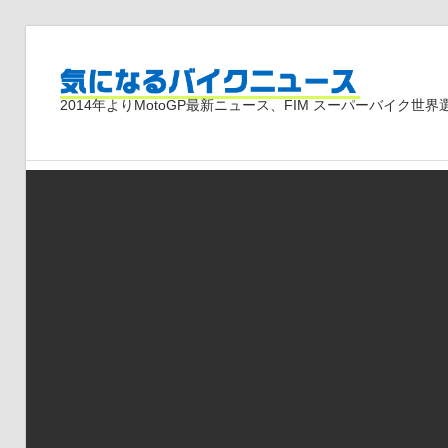
コ
ン
気
テ
2014年よりMotoGP最新ニュース、FIM スーパーバイク
ン
ツ
に
へ
ス
な
キ
ッ
プ
る
バ