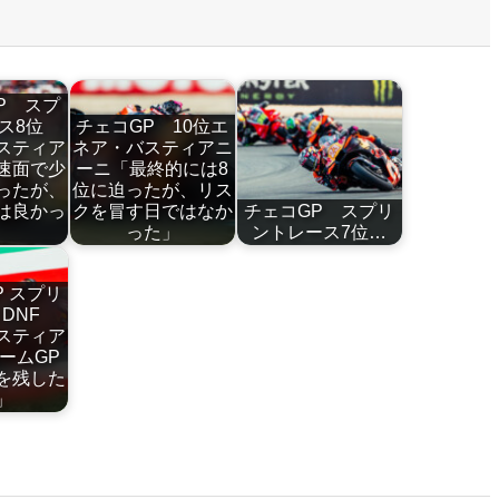
P スプ
ース8位
チェコGP 10位エ
スティア
ネア・バスティアニ
速面で少
ーニ「最終的には8
ったが、
位に迫ったが、リス
は良かっ
クを冒す日ではなか
チェコGP スプリ
」
った」
ントレース7位…
P スプリ
スDNF
スティア
ームGP
を残した
た」