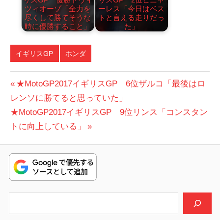
ツィオーゾ「全力を
ーレス「今日はベス
尽くして勝てそうな
トと言える走りだっ
時に優勝すること」
た」
イギリスGP
ホンダ
投
前
★MotoGP2017イギリスGP 6位ザルコ「最後はロ
の
レンソに勝てると思っていた」
稿
次
投
★MotoGP2017イギリスGP 9位リンス「コンスタン
ナ
の
稿:
トに向上している」
ビ
投
稿:
ゲ
ー
シ
検索
ョ