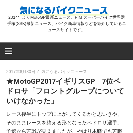
コ
気
ン
2014年よりMotoGP最新ニュース、FIM スーパーバイク世界選
テ
手権(SBK)最新ニュース、バイク新車情報などを紹介しているニ
に
ン
ュースサイトです。
ツ
な
へ
ス
キ
る
2017年8月30日
気になるバイクニュース
ッ
★MotoGP2017イギリスGP 7位ペ
プ
バ
ドロサ「フロントグループについて
いけなかった」
イ
レース後半にトップに上がってくるかと思いきや、
ク
そのままレースを終える形となったペドロサ選手。
予選から苦戦が見えましたが、やはり本戦でも苦戦