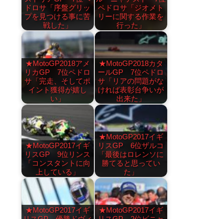
ドロサ「序盤グリッ
ペドロサ「ジオメト
プを見つける事に苦
リーに関する作業を
戦した」
行った」
★MotoGP2018アメ
★MotoGP2018カタ
リカGP 7位ペドロ
ールGP 7位ペドロ
サ「完走、そしてポ
サ「リアの問題がな
イント獲得が嬉し
ければ表彰台争いが
い」
出来た」
★MotoGP2017イギ
★MotoGP2017イギ
リスGP 6位ザルコ
リスGP 9位リンス
「最後はロレンソに
「コンスタントに向
勝てると思ってい
上している」
た」
★MotoGP2017イギ
★MotoGP2017イギ
リスGP 優勝ドヴィ
リスGP 2位ビニャ