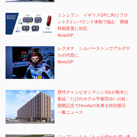
ミシュラン イギリスGPに向けフロ
ント3コンパウンド体制で臨む 開催
時期変更に対応
MotoGP
レクオナ シルバーストンでアルデゲ
ルの代役に
MotoGP
歴代チャンピオンマシン3台が栃木に
集結「たびのホテル宇都宮ゆいの杜」
開業記念でHondaの名車を特別展示
一般ニュース
ジョアン・ミル「もっと何かを成し遂