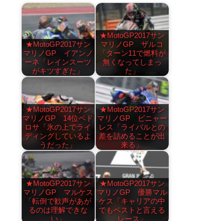
★MotoGP2017サン
★MotoGP2017サン
マリノGP ザルコ
マリノGP イアンノ
「ターン11で燃料が
ーネ「レインスーツ
無くなってしまっ
がキツすぎた」
た」
★MotoGP2017サン
★MotoGP2017サン
マリノGP 14位ペド
マリノGP ビニャー
ロサ「氷の上でライ
レス「ライバルとの
ディングしているよ
差を詰めることが出
うだった」
来る」
★MotoGP2017サン
★MotoGP2017サン
マリノGP マルケス
マリノGP 優勝マル
「転倒で歓声があが
ケス「キャリアの中
るのは理解できな
でもベストと言える
い」
レース」