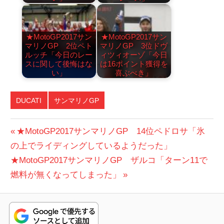
★MotoGP2017サン
★MotoGP2017サン
マリノGP 2位ペト
マリノGP 3位ドヴ
ルッチ「今日のレー
ィツィオーゾ「今日
スに関して後悔はな
は16ポイント獲得を
い」
喜ぶべき」
DUCATI
サンマリノGP
投
前
★MotoGP2017サンマリノGP 14位ペドロサ「氷
の
の上でライディングしているようだった」
稿
次
投
★MotoGP2017サンマリノGP ザルコ「ターン11で
ナ
の
稿:
燃料が無くなってしまった」
ビ
投
稿:
ゲ