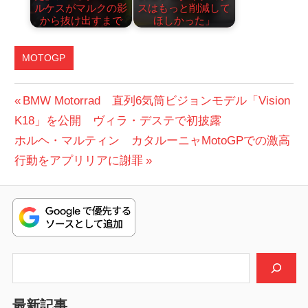
ルケスがマルクの影
スはもっと削減して
から抜け出すまで
ほしかった」
MOTOGP
投
前
BMW Motorrad 直列6気筒ビジョンモデル「Vision
の
K18」を公開 ヴィラ・デステで初披露
稿
次
投
ホルヘ・マルティン カタルーニャMotoGPでの激高
ナ
の
稿:
行動をアプリリアに謝罪
ビ
投
稿:
ゲ
ー
シ
検索
ョ
最新記事