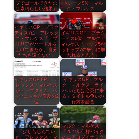
プでゴールできたの
トレース9位 マル
は素晴らしい結果」
ク・マルケス…
イギリスGP プラク
ティス7位 アレック
イギリスGP プラク
ス・マルケス「アプ
ティス6位 マルク・
リリアがハードルを
マルケス「トップ5か
上げてきたが、自分
らトップ7の争いに加
たちも遠くない」
われると思う」
イギリスGP FP1 ア
イギリスGP マル
レックス・マルケス
ク・マルケス「ライ
がトップタイム ベ
バルたちは必死に来
ッツェッキが僅差の2
る」タイトル争いの
位
行方を語る
マルク・マルケス
「少し苦しんでい
「2027年仕様バイク
た」アレックス・マ
のエアロダイナミク