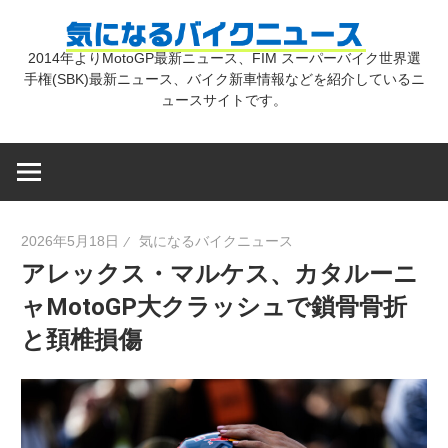
コ
気
ン
2014年よりMotoGP最新ニュース、FIM スーパーバイク世界選
テ
手権(SBK)最新ニュース、バイク新車情報などを紹介しているニ
に
ン
ュースサイトです。
ツ
な
へ
ス
キ
る
2026年5月18日
気になるバイクニュース
ッ
アレックス・マルケス、カタルーニ
プ
バ
ャMotoGP大クラッシュで鎖骨骨折
と頚椎損傷
イ
ク