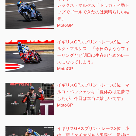
レックス・マルケス「ドゥカティ勢ト
ップでゴールできたのは素晴らしい結
果」
MotoGP
イギリスGPスプリントレース9位 マ
ルク・マルケス 「今日のようなフィ
ーリングだと明日は生存のためのレー
スになってしまう」
MotoGP
イギリスGPスプリントレース3位 マ
ルコ・ベッツェッキ「夏休みは悪夢で
したが、今日は本当に嬉しいです」
MotoGP
イギリスGPスプリントレース2位 小
椋 藍「タイヤがもう限界で、最後は