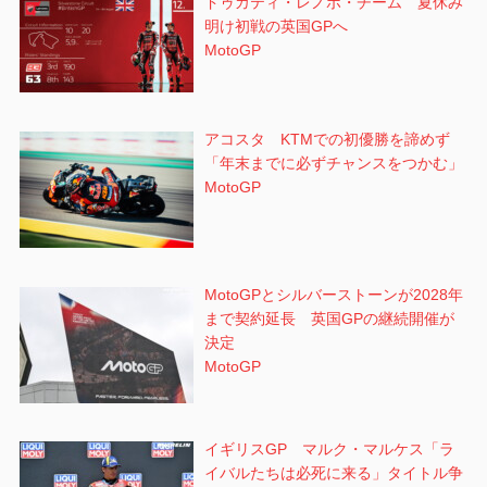
ドゥカティ・レノボ・チーム 夏休み
明け初戦の英国GPへ
MotoGP
アコスタ KTMでの初優勝を諦めず
「年末までに必ずチャンスをつかむ」
MotoGP
MotoGPとシルバーストーンが2028年
まで契約延長 英国GPの継続開催が
決定
MotoGP
イギリスGP マルク・マルケス「ラ
イバルたちは必死に来る」タイトル争