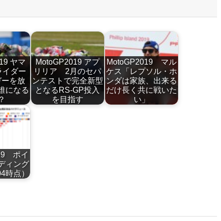
019 ヤマ
MotoGP2019 アプ
MotoGP2019 マル
ライダー
リリア 2月のセパ
ケス「レプソル・ホ
ガーを放
ンテストで完全新型
ンダは家族、出来る
誰になる
となるRS-GP投入
だけ長く共に戦いた
？
を目指す
い」
019 ポイ
ディング
/04時点）