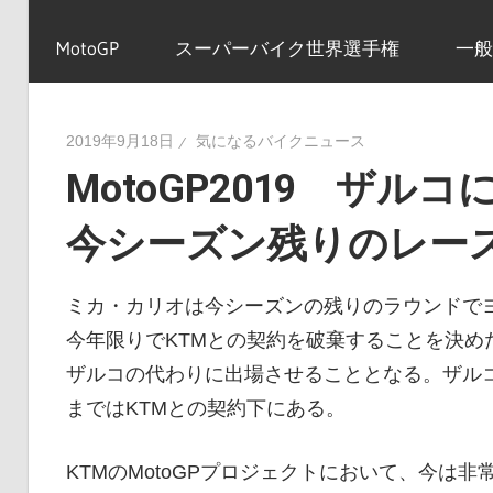
イ
MotoGP
スーパーバイク世界選手権
一般
ク
2019年9月18日
気になるバイクニュース
MotoGP2019 ザ
ニ
今シーズン残りのレー
ュ
ミカ・カリオは今シーズンの残りのラウンドで
今年限りでKTMとの契約を破棄することを決め
ー
ザルコの代わりに出場させることとなる。ザルコ
まではKTMとの契約下にある。
ス
KTMのMotoGPプロジェクトにおいて、今は