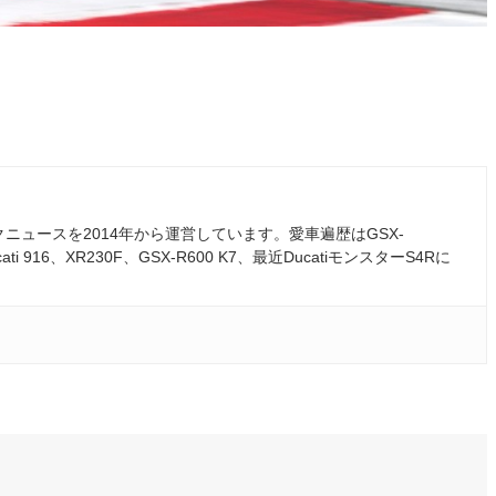
ュースを2014年から運営しています。愛車遍歴はGSX-
ati 916、XR230F、GSX-R600 K7、最近DucatiモンスターS4Rに