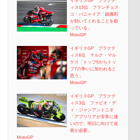
イギリスGP プラクテ
ィス13位 フランチェス
コ・バニャイア「鎮痛剤
が効いてくれることを願
っている」
MotoGP
イギリスGP プラクテ
ィス6位 マルク・マル
ケス「トップ5からトッ
プ7の争いに加われると
思う」
MotoGP
イギリスGP プラクテ
ィス3位 ファビオ・デ
ィ・ジャンアントニオ
「アプリリアが非常に速
いので、明日に向けて改
善が必要」
MotoGP