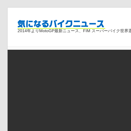
コ
ン
気
テ
2014年よりMotoGP最新ニュース、FIM スーパーバイク
ン
ツ
に
へ
ス
な
キ
ッ
プ
る
バ