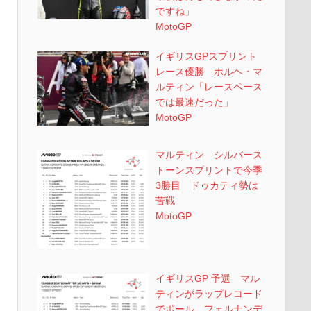
ですね」
MotoGP
イギリスGPスプリント
レース優勝 ホルヘ・マ
ルティン「レースペース
では最速だった」
MotoGP
マルティン シルバース
トーンスプリントで今季
3勝目 ドゥカティ勢は
苦戦
MotoGP
イギリスGP 予選 マル
ティンがラップレコード
でポール フェルナンデ