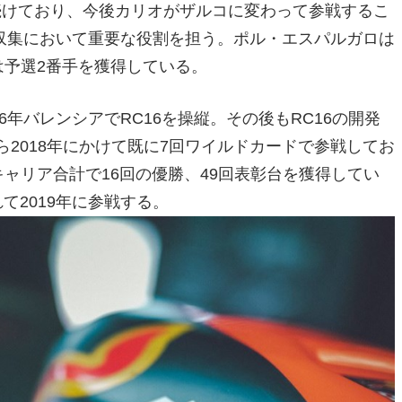
く続けており、今後カリオがザルコに変わって参戦するこ
収集において重要な役割を担う。ポル・エスパルガロは
では予選2番手を獲得している。
16年バレンシアでRC16を操縦。その後もRC16の開発
ら2018年にかけて既に7回ワイルドカードで参戦してお
GPキャリア合計で16回の優勝、49回表彰台を獲得してい
れて2019年に参戦する。