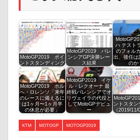
MotoGP2
ハ テスト
MotoGP2019 バレ
のフォル
MotoGP2019 ポイ
ンシアGP決勝レー
出、後任は
ントスタンディング
ス結果
のか
MotoGP2019 イケ
MotoGP2019 ホル
ル・レクオーナ 最
へ・ロレンソ「来年
終戦バレンシアでオ
のレースに備えるに
リヴェイラの代役と
MotoGP2
は1ヶ月〜1ヶ月半
してMotoGPデビュ
ントスタン
の休息が必要」
ー
（2019/11
KTM
MOTOGP
MOTOGP2019