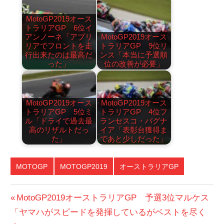
MotoGP2019オース
トラリアGP 6位イ
アンノーネ「アプリ
MotoGP2019オース
リアでフロントを走
トラリアGP 9位リ
行出来たのは最高だ
ンス「本当に予選順
った」
位の改善が必要」
MotoGP2019オース
MotoGP2019オース
トラリアGP 5位ミ
トラリアGP 4位フ
ル「ドライで過去最
ランセスコ・バグナ
高のリザルトだっ
イア「表彰台獲得ま
た」
であと少しだった」
MOTOGP
MOTOGP2019
オーストラリアGP
投
前
MotoGP2019オーストラリアGP 予選3位マルケス
の
「ヤマハがスピードを発揮しているがベストを尽く
稿