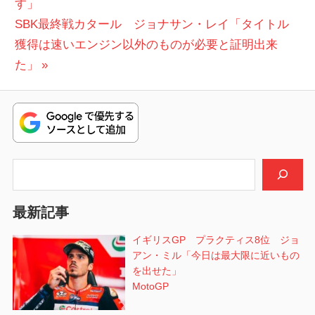
投
す」
ナ
次
稿:
SBK最終戦カタール ジョナサン・レイ「タイトル
ビ
の
獲得は速いエンジン以外のものが必要と証明出来
投
た」
ゲ
稿:
ー
シ
ョ
検索
ン
最新記事
イギリスGP プラクティス8位 ジョ
アン・ミル「今日は最大限に近いもの
を出せた」
MotoGP