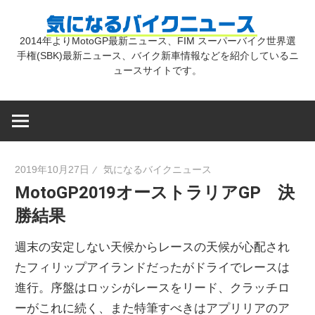
コ
気
ン
2014年よりMotoGP最新ニュース、FIM スーパーバイク世界選
テ
手権(SBK)最新ニュース、バイク新車情報などを紹介しているニ
に
ン
ュースサイトです。
ツ
な
へ
ス
キ
る
2019年10月27日
気になるバイクニュース
ッ
MotoGP2019オーストラリアGP 決
プ
バ
勝結果
イ
週末の安定しない天候からレースの天候が心配され
たフィリップアイランドだったがドライでレースは
ク
進行。序盤はロッシがレースをリード、クラッチロ
ーがこれに続く、また特筆すべきはアプリリアのア