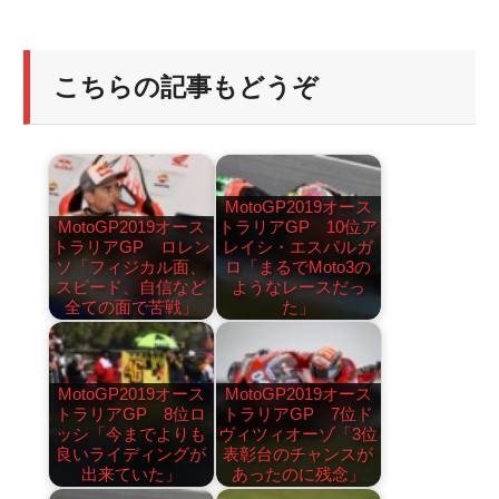
こちらの記事もどうぞ
MotoGP2019オース
MotoGP2019オース
トラリアGP 10位ア
トラリアGP ロレン
レイシ・エスパルガ
ソ「フィジカル面、
ロ「まるでMoto3の
スピード、自信など
ようなレースだっ
全ての面で苦戦」
た」
MotoGP2019オース
MotoGP2019オース
トラリアGP 8位ロ
トラリアGP 7位ド
ッシ「今までよりも
ヴィツィオーゾ「3位
良いライディングが
表彰台のチャンスが
出来ていた」
あったのに残念」