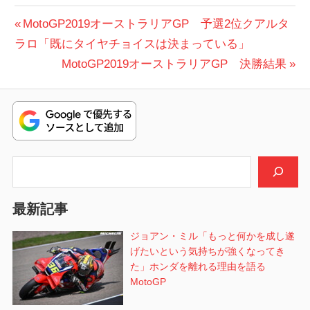
投
前
MotoGP2019オーストラリアGP 予選2位クアルタ
の
ラロ「既にタイヤチョイスは決まっている」
稿
投
次
MotoGP2019オーストラリアGP 決勝結果
ナ
稿:
の
ビ
投
稿:
ゲ
ー
検索
シ
最新記事
ョ
ジョアン・ミル「もっと何かを成し遂
ン
げたいという気持ちが強くなってき
た」ホンダを離れる理由を語る
MotoGP