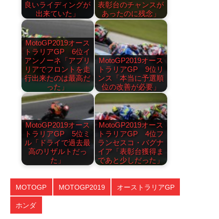
良いライディングが
表彰台のチャンスが
出来ていた」
あったのに残念」
MotoGP2019オース
トラリアGP 6位イ
アンノーネ「アプリ
MotoGP2019オース
リアでフロントを走
トラリアGP 9位リ
行出来たのは最高だ
ンス「本当に予選順
った」
位の改善が必要」
MotoGP2019オース
MotoGP2019オース
トラリアGP 5位ミ
トラリアGP 4位フ
ル「ドライで過去最
ランセスコ・バグナ
高のリザルトだっ
イア「表彰台獲得ま
た」
であと少しだった」
MOTOGP
MOTOGP2019
オーストラリアGP
ホンダ