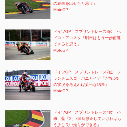
の結果を出せたと思う」
MotoGP
ドイツGP スプリントレース8位 ペ
ドロ・アコスタ「明日はもう一歩前進
できると思う」
MotoGP
ドイツGP スプリントレース7位 フ
ランチェスコ・バニャイア「7位は今
の状況を考えれば妥当な結果」
MotoGP
ドイツGP スプリントレース4位 小
椋 藍「2、3箇所修正していければも
う少し良い走りができる」