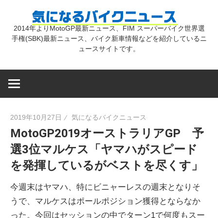
コ
気
ン
2014年よりMotoGP最新ニュース、FIM スーパーバイク世界選
テ
手権(SBK)最新ニュース、バイク新車情報などを紹介しているニ
に
ン
ュースサイトです。
ツ
な
へ
ス
キ
る
2019年10月27日
気になるバイクニュース
ッ
MotoGP2019オーストラリアGP 予
プ
バ
選3位マルケス「ヤマハがスピード
を発揮しているがベストを尽くす」
イ
今週末はヤマハ、特にビニャーレスの週末となりそ
ク
うで、マルケスはポールポジション獲得とならなか
った。今回はセッションの中でターン1で何度もスー