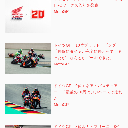
HRCワークス入りを発表
MotoGP
ドイツGP 10位ブラッド・ビンダー
「終盤にタイヤが完全に終わってしま
ったが、なんとかゴールできた」
MotoGP
ドイツGP 9位エネア・バスティアニ
ーニ「最後の10周はいいペースで走れ
た」
MotoGP
ドイツGP 8位ルカ・マリーニ「8位