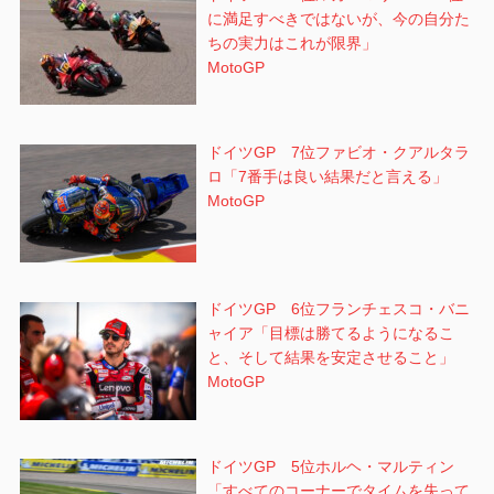
に満足すべきではないが、今の自分た
ちの実力はこれが限界」
MotoGP
ドイツGP 7位ファビオ・クアルタラ
ロ「7番手は良い結果だと言える」
MotoGP
ドイツGP 6位フランチェスコ・バニ
ャイア「目標は勝てるようになるこ
と、そして結果を安定させること」
MotoGP
ドイツGP 5位ホルヘ・マルティン
「すべてのコーナーでタイムを失って