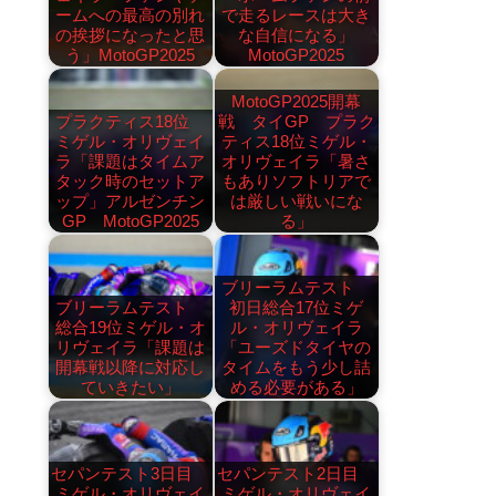
ームへの最高の別れ
で走るレースは大き
の挨拶になったと思
な自信になる」
う」MotoGP2025
MotoGP2025
MotoGP2025開幕
プラクティス18位
戦 タイGP プラク
ミゲル・オリヴェイ
ティス18位ミゲル・
ラ「課題はタイムア
オリヴェイラ「暑さ
タック時のセットア
もありソフトリアで
ップ」アルゼンチン
は厳しい戦いにな
GP MotoGP2025
る」
ブリーラムテスト
ブリーラムテスト
初日総合17位ミゲ
総合19位ミゲル・オ
ル・オリヴェイラ
リヴェイラ「課題は
「ユーズドタイヤの
開幕戦以降に対応し
タイムをもう少し詰
ていきたい」
める必要がある」
セパンテスト3日目
セパンテスト2日目
ミゲル・オリヴェイ
ミゲル・オリヴェイ