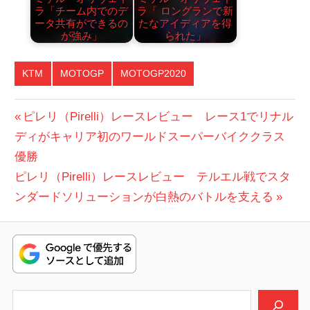
ラ「チーム内でのデ
ラ「 ロングランで新
ータ共有ができるの
たなアイディアを得
が強み」
られた」
KTM
MOTOGP
MOTOGP2020
投
前
ピレリ（Pirelli）レースレビュー レース1でリナル
の
ディがキャリア初のワールドスーパーバイククラス
稿
投
優勝
ナ
次
稿:
ピレリ（Pirelli）レースレビュー テルエル戦でスタ
ビ
の
ンダードソリューションが白熱のバトルを支える
投
ゲ
稿:
ー
シ
検索
ョ