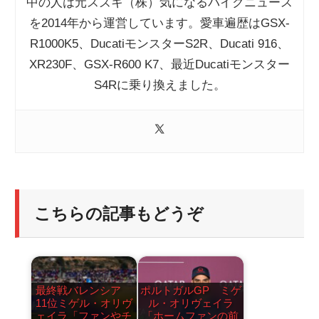
中の人は元スズキ（株）気になるバイクニュース
を2014年から運営しています。愛車遍歴はGSX-
R1000K5、DucatiモンスターS2R、Ducati 916、
XR230F、GSX-R600 K7、最近Ducatiモンスター
S4Rに乗り換えました。
こちらの記事もどうぞ
最終戦バレンシア
ポルトガルGP ミゲ
11位ミゲル・オリヴ
ル・オリヴェイラ
ェイラ「ファンやチ
「ホームファンの前