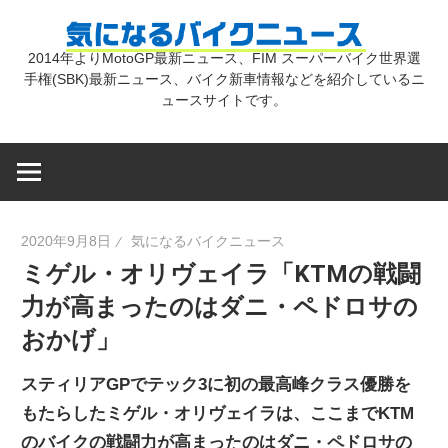
コ
気
ン
2014年よりMotoGP最新ニュース、FIM スーパーバイク世界選
テ
手権(SBK)最新ニュース、バイク新車情報などを紹介しているニ
に
ン
ュースサイトです。
ツ
な
へ
ス
キ
る
2020年9月8日
気になるバイクニュース
ッ
ミゲル・オリヴェイラ「KTMの戦闘
プ
バ
力が高まったのはダニ・ペドロサの
おかげ」
イ
スティリアGPでテック3に初の最高峰クラス優勝を
ク
もたらしたミゲル・オリヴェイラは、ここまでKTM
のバイクの戦闘力が高まったのはダニ・ペドロサの