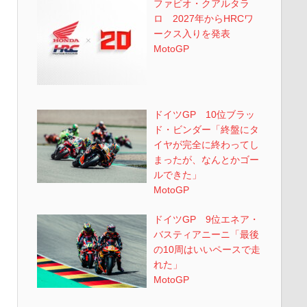
ファビオ・クアルタラ
ロ 2027年からHRCワ
ークス入りを発表
MotoGP
ドイツGP 10位ブラッ
ド・ビンダー「終盤にタ
イヤが完全に終わってし
まったが、なんとかゴー
ルできた」
MotoGP
ドイツGP 9位エネア・
バスティアニーニ「最後
の10周はいいペースで走
れた」
MotoGP