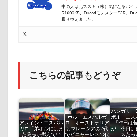
中の人は元スズキ（株）気になるバイクニ
R1000K5、DucatiモンスターS2R、Duc
乗り換えました。
こちらの記事もどうぞ
ハンガリー
ポル・エスパルガ
ポル・エス
アレイシ・エスパル
ロ オーストラリア
「昨日は
ガロ「弟ポルにはま
とマレーシアの2戦
が、今日は
だ闘志が燃えてい
でビニャーレスの代
スだっ