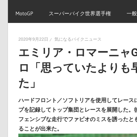
イ
MotoGP
スーパーバイク世界選手権
一般
ク
2020年9月22日
気になるバイクニュース
エミリア・ロマーニャG
ニ
ロ「思っていたよりも
ュ
た」
ー
ハードフロント／ソフトリアを使用してレース
プを記録してトップ集団とレースを展開した。
フェンシブな走行でファビオのミスを誘ったと
ス
ることが出来た。