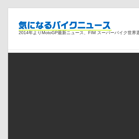
コ
ン
気
テ
2014年よりMotoGP最新ニュース、FIM スーパーバイク
ン
ツ
に
へ
ス
な
キ
ッ
プ
る
バ