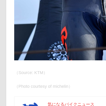
（Source: KTM）
（Photo courtesy of michelin）
気になるバイクニュース