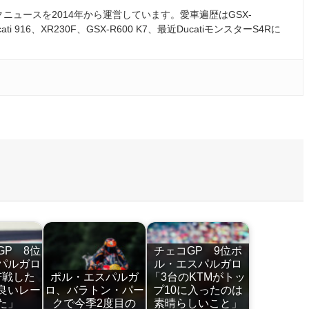
ュースを2014年から運営しています。愛車遍歴はGSX-
ati 916、XR230F、GSX-R600 K7、最近DucatiモンスターS4Rに
GP 8位
チェコGP 9位ポ
パルガロ
ル・エスパルガロ
苦戦した
ポル・エスパルガ
「3台のKTMがトッ
良いレー
ロ、バラトン・パー
プ10に入ったのは
た」
クで今季2度目の
素晴らしいこと」