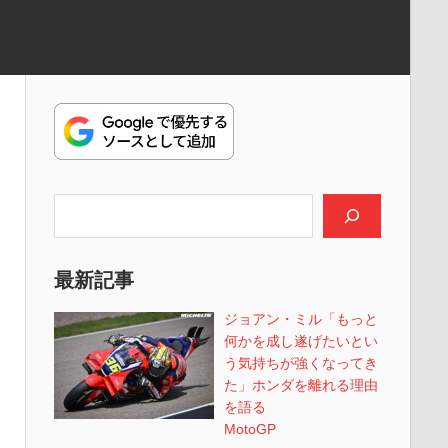
検索
最新記事
ジョアン・ミル「もっと
何かを成し遂げたいとい
う気持ちが強くなってき
た」ホンダを離れる理由
を語る
MotoGP