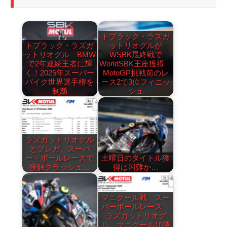
トプラック・ラズガ
トプラック・ラズガ
ットリオグルが
ットリオグル BMW
WSBK最終戦で
で2年連続王者に輝
WorldSBK王座獲得
く！2025年スーパー
MotoGP挑戦前のレ
バイク世界選手権を
ース2で3位フィニッ
制覇
シュ
ラズガットリオグル
とブレガ、スーパ
ー・ポールレースで
土曜日のタイトル獲
接触クラッシュ…
得は困難か…
マニクール戦 スー
パーポールレース
ラズガットリオグ
ル、マニクール10勝