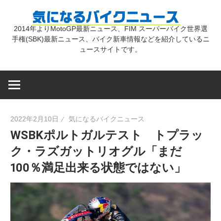
コ
気
ン
2014年よりMotoGP最新ニュース、FIM スーパーバイク世界選
テ
手権(SBK)最新ニュース、バイク新車情報などを紹介しているニ
に
ン
ュースサイトです。
ツ
な
へ
ス
キ
る
2022年2月10日
気になるバイクニュース
ッ
WSBKポルトガルテスト トプラッ
プ
バ
ク・ラズガットリオグル「まだ
100％満足出来る状態ではない」
イ
ク