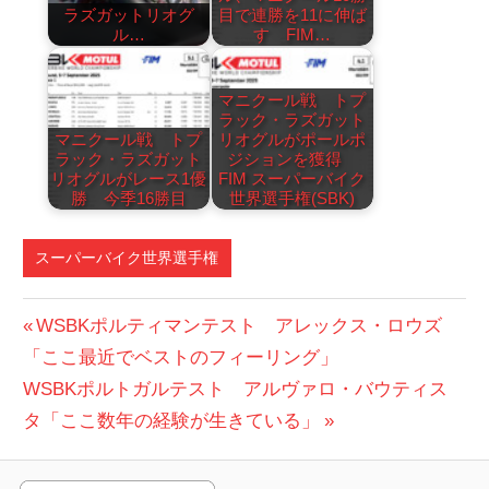
ラズガットリオグ
目で連勝を11に伸ば
ル…
す FIM…
マニクール戦 トプ
ラック・ラズガット
マニクール戦 トプ
リオグルがポールポ
ラック・ラズガット
ジションを獲得
リオグルがレース1優
FIM スーパーバイク
勝 今季16勝目
世界選手権(SBK)
スーパーバイク世界選手権
投
前
WSBKポルティマンテスト アレックス・ロウズ
の
「ここ最近でベストのフィーリング」
稿
次
投
WSBKポルトガルテスト アルヴァロ・バウティス
ナ
の
稿:
タ「ここ数年の経験が生きている」
ビ
投
稿: