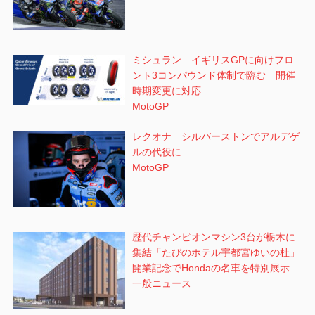
ミシュラン イギリスGPに向けフロ
ント3コンパウンド体制で臨む 開催
時期変更に対応
MotoGP
レクオナ シルバーストンでアルデゲ
ルの代役に
MotoGP
歴代チャンピオンマシン3台が栃木に
集結「たびのホテル宇都宮ゆいの杜」
開業記念でHondaの名車を特別展示
一般ニュース