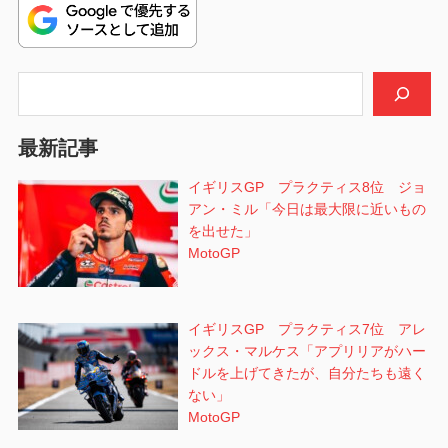
ゲ
ー
シ
検索
ョ
最新記事
ン
イギリスGP プラクティス8位 ジョ
アン・ミル「今日は最大限に近いもの
を出せた」
MotoGP
イギリスGP プラクティス7位 アレ
ックス・マルケス「アプリリアがハー
ドルを上げてきたが、自分たちも遠く
ない」
MotoGP