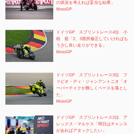
の状況を考えれば妥当な結果」
MotoGP
ドイツGP スプリントレース4位 小
椋 藍「2、3箇所修正していければも
う少し良い走りができる」
MotoGP
ドイツGP スプリントレース3位 フ
ァビオ・ディ・ジャンアントニオ「オ
ーバーテイクが難しくペースを落とし
た」
MotoGP
ドイツGP スプリントレース2位 ア
レックス・マルケス「明日はチャンス
があればアタックしたい」