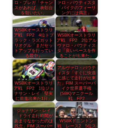
ロ・ブレガ「チャン
ァロ・バウティスタ
スがあれば、表彰台
「バイクのフィーリ
を狙いたい」
ングには満足」
WSBKオーストラリ
ア戦 FP2 4位トプ
WSBKオーストラリ
ラック・ラズガット
ア戦 FP2 2位アル
リオグル「まだセッ
ヴァロ・バウティス
トアップを行ってい
タ「良いペースを作
る最中」
ることが出来た」
アルヴァロ・バウテ
ィスタ「すぐに快適
に感じて走行が出来
WSBKオーストラリ
た」FIM スーパーバ
ア戦 FP2 1位ジョ
イク世界選手権
ナサン・レイ「堅実
(SBK)マニクール
に前進出来た1日」
戦 FP2
ジョナサン・レイ
「ドライ走行時間が
あまりなかったのは
WSBKドニントン
残念」FIM スーパー
戦 レース2 5位ス