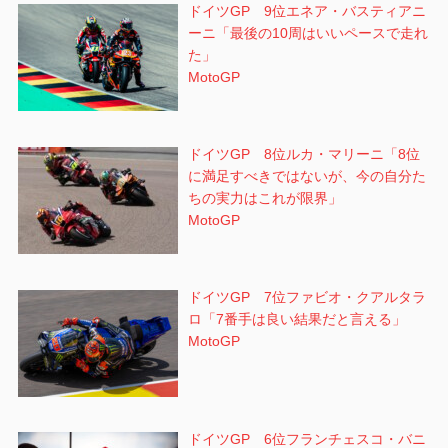
ドイツGP 9位エネア・バスティアニ
ーニ「最後の10周はいいペースで走れ
た」
MotoGP
ドイツGP 8位ルカ・マリーニ「8位
に満足すべきではないが、今の自分た
ちの実力はこれが限界」
MotoGP
ドイツGP 7位ファビオ・クアルタラ
ロ「7番手は良い結果だと言える」
MotoGP
ドイツGP 6位フランチェスコ・バニ