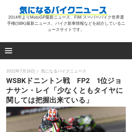
コ
気
ン
2014年よりMotoGP最新ニュース、FIM スーパーバイク世界選
テ
手権(SBK)最新ニュース、バイク新車情報などを紹介しているニ
に
ン
ュースサイトです。
ツ
な
へ
ス
キ
る
2022年7月16日
気になるバイクニュース
ッ
WSBKドニントン戦 FP2 1位ジョ
プ
バ
ナサン・レイ「少なくともタイヤに
関しては把握出来ている」
イ
ク