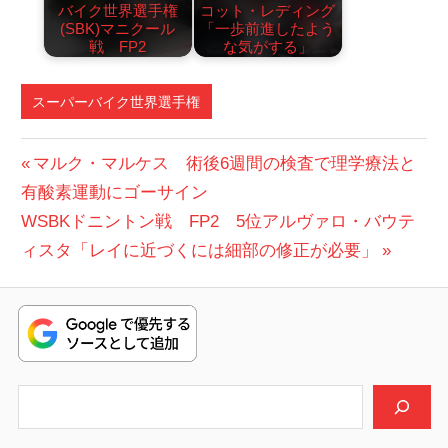
バイク世界選手権
コット・レディング
(SBK)マニクール
「一歩前進したよう
戦 FP2
な気がする」
スーパーバイク世界選手権
投
前
マルク・マルケス 術後6週間の検査で理学療法と
の
有酸素運動にゴーサイン
稿
次
投
WSBKドニントン戦 FP2 5位アルヴァロ・バウテ
ナ
の
稿:
ィスタ「レイに近づくには細部の修正が必要」
ビ
投
稿:
ゲ
ー
シ
検索
ョ