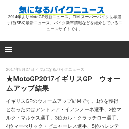
コ
気
ン
2014年よりMotoGP最新ニュース、FIM スーパーバイク世界選
テ
手権(SBK)最新ニュース、バイク新車情報などを紹介しているニ
に
ン
ュースサイトです。
ツ
な
へ
ス
キ
る
2017年8月27日
気になるバイクニュース
ッ
★MotoGP2017イギリスGP ウォー
プ
バ
ムアップ結果
イ
イギリスGPのウォームアップ結果です。1位を獲得
となったのはアンドレア・イアンノーネ選手、2位マ
ク
ルク・マルケス選手、3位カル・クラッチロー選手、
4位マーべリック・ビニャーレス選手、5位バレンテ