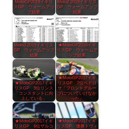
MotoGP2019イギリ
Moto2 2019イギリス
スGP ウォームアッ
GP ウォームアップ
プ結果
結果
Moto3 2019イギリス
★MotoGP2018イギ
GP ウォームアップ
リスGP ウォームア
結果
ップ結果
★MotoGP2017イギ
★MotoGP2017イギ
リスGP 7位ペドロ
リスGP 9位リンス
サ「フロントグルー
「コンスタントに向
プについていけなか
上している」
った」
★MotoGP2017イギ
★MotoGP2017イギ
リスGP 6位ザルコ
リスGP 優勝ドヴィ