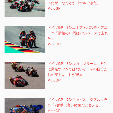
ったが、なんとかゴールできた」
MotoGP
ドイツGP 9位エネア・バスティアニ
ーニ「最後の10周はいいペースで走れ
た」
MotoGP
ドイツGP 8位ルカ・マリーニ「8位
に満足すべきではないが、今の自分た
ちの実力はこれが限界」
MotoGP
ドイツGP 7位ファビオ・クアルタラ
ロ「7番手は良い結果だと言える」
MotoGP