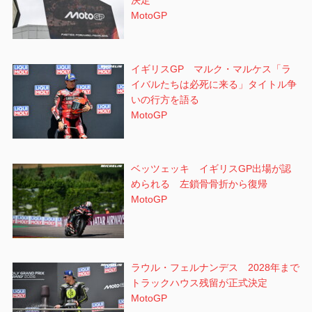
決定
MotoGP
イギリスGP マルク・マルケス「ラ
イバルたちは必死に来る」タイトル争
いの行方を語る
MotoGP
ベッツェッキ イギリスGP出場が認
められる 左鎖骨骨折から復帰
MotoGP
ラウル・フェルナンデス 2028年まで
トラックハウス残留が正式決定
MotoGP