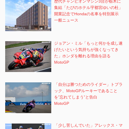
歴代チャンピオンマシン3台が栃木に
集結「たびのホテル宇都宮ゆいの杜」
開業記念でHondaの名車を特別展示
一般ニュース
ジョアン・ミル「もっと何かを成し遂
げたいという気持ちが強くなってき
た」ホンダを離れる理由を語る
MotoGP
「自分は勝つためのライダー」トプラ
ック、MotoGPルーキーであること
を”忘れてしまう”と告白
MotoGP
「少し苦しんでいた」アレックス・マ