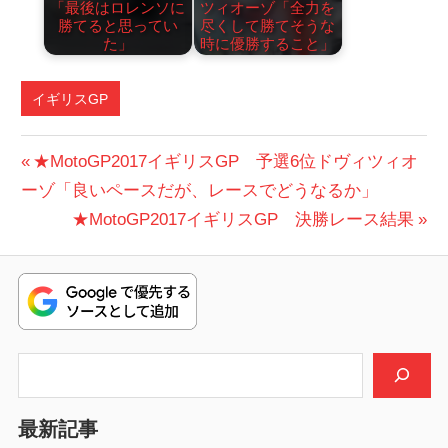
「最後はロレンソに
ツィオーゾ「全力を
勝てると思ってい
尽くして勝てそうな
た」
時に優勝すること」
イギリスGP
投
前
★MotoGP2017イギリスGP 予選6位ドヴィツィオ
の
ーゾ「良いペースだが、レースでどうなるか」
稿
投
次
★MotoGP2017イギリスGP 決勝レース結果
ナ
稿:
の
ビ
投
稿:
ゲ
ー
検索
シ
最新記事
ョ