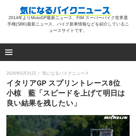
コ
気
ン
2014年よりMotoGP最新ニュース、FIM スーパーバイク世界選
テ
手権(SBK)最新ニュース、バイク新車情報などを紹介しているニ
に
ン
ュースサイトです。
ツ
な
へ
ス
キ
る
2026年5月31日
気になるバイクニュース
ッ
イタリアGP スプリントレース8位
プ
バ
小椋 藍「スピードを上げて明日は
良い結果を残したい」
イ
ク