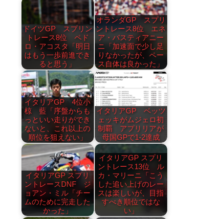
オランダGP スプリ
ドイツGP スプリン
ントレース8位 エネ
トレース8位 ペド
ア・バスティアニー
ロ・アコスタ「明日
ニ「加速面で少し足
はもう一歩前進でき
りなかったが、ペー
ると思う」
ス自体は良かった」
イタリアGP 4位小
椋 藍「序盤からも
イタリアGP ベッツ
っといい走りができ
ェッキがムジェロ初
ないと、これ以上の
制覇 アプリリアが
順位を狙えない」
母国GPで1-2達成
イタリアGP スプリ
ントレース13位 ル
イタリアGP スプリ
カ・マリーニ「こう
ントレースDNF ジ
した追い上げのレー
ョアン・ミル「チー
スは楽しいが、目指
ムのために完走した
すべき順位ではな
かった」
い」