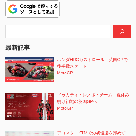
ー
シ
ョ
検索
ン
最新記事
ホンダHRCカストロール 英国GPで
後半戦スタート
MotoGP
ドゥカティ・レノボ・チーム 夏休み
明け初戦の英国GPへ
MotoGP
アコスタ KTMでの初優勝を諦めず