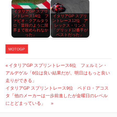
イタリアGP スプリ
ントレース14位 フ
イタリアGP スプリ
ァビオ・クアルタラ
ントレース12位 ア
ロ「普段のように限
レックス・リンス
界まで攻められなか
「グリッド12番手が
った」
ベストだった」
MOTOGP
投
前
イタリアGP スプリントレース6位 フェルミン・
の
アルデゲル「6位は良い結果だが、明日はもっと良い
稿
投
走りができる」
ナ
次
稿:
イタリアGP スプリントレース9位 ペドロ・アコス
ビ
の
タ「他のメーカーは一歩前進したが金曜日のレベル
投
にとどまっている」
ゲ
稿: