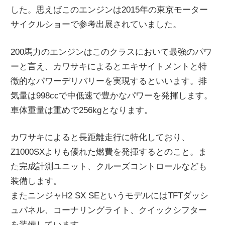
した。思えばこのエンジンは2015年の東京モーター
ニ
サイクルショーで参考出展されていました。
ュ
200馬力のエンジンはこのクラスにおいて最強のパワ
ーと言え、カワサキによるとエキサイトメントと特
ー
徴的なパワーデリバリーを実現するといいます。排
気量は998ccで中低速で豊かなパワーを発揮します。
ス
車体重量は重めで256kgとなります。
カワサキによると長距離走行に特化しており、
Z1000SXよりも優れた燃費を発揮するとのこと。ま
た完成計測ユニット、クルーズコントロールなども
装備します。
またニンジャH2 SX SEというモデルにはTFTダッシ
ュパネル、コーナリングライト、クイックシフター
を装備しています。