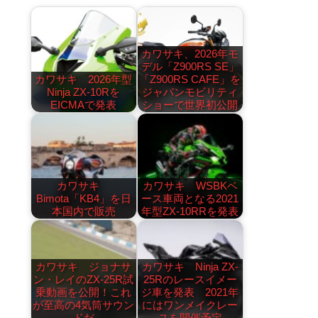
カワサキ、2026年モ
デル「Z900RS SE」
カワサキ 2026年型
「Z900RS CAFE」を
Ninja ZX-10Rを
ジャパンモビリティ
EICMAで発表
ショーで世界初公開
カワサキ
カワサキ WSBKベ
Bimota「KB4」を日
ース車両となる2021
本国内で販売
年型ZX-10RRを発表
カワサキ ジョナサ
カワサキ Ninja ZX-
ン・レイのZX-25R試
25Rのレースイメー
乗動画を公開！これ
ジ車を発表 2021年
が至高の4気筒サウン
にはワンメイクレー
ドだ
スを開催予定