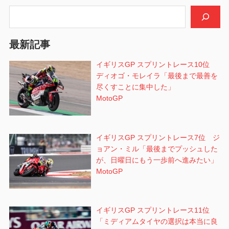
ー
検索
シ
最新記事
ョ
イギリスGP スプリントレース10位
ン
ディオゴ・モレイラ「最後まで最善を
尽くすことに集中した」
MotoGP
イギリスGP スプリントレース7位 ジ
ョアン・ミル「最後までプッシュした
が、日曜日にもう一歩前へ進みたい」
MotoGP
イギリスGP スプリントレース11位
「ミディアムタイヤの選択は本当に良