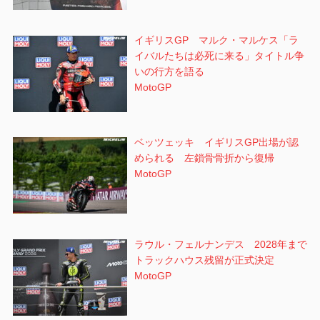
イギリスGP マルク・マルケス「ラ
イバルたちは必死に来る」タイトル争
いの行方を語る
MotoGP
ベッツェッキ イギリスGP出場が認
められる 左鎖骨骨折から復帰
MotoGP
ラウル・フェルナンデス 2028年まで
トラックハウス残留が正式決定
MotoGP