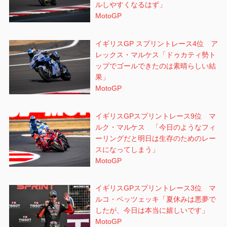
ルしやすくなるはず」
MotoGP
イギリスGP スプリントレース4位 ア
レックス・マルケス「ドゥカティ勢ト
ップでゴールできたのは素晴らしい結
果」
MotoGP
イギリスGPスプリントレース9位 マ
ルク・マルケス 「今日のようなフィ
ーリングだと明日は生存のためのレー
スになってしまう」
MotoGP
イギリスGPスプリントレース3位 マ
ルコ・ベッツェッキ「夏休みは悪夢で
したが、今日は本当に嬉しいです」
MotoGP