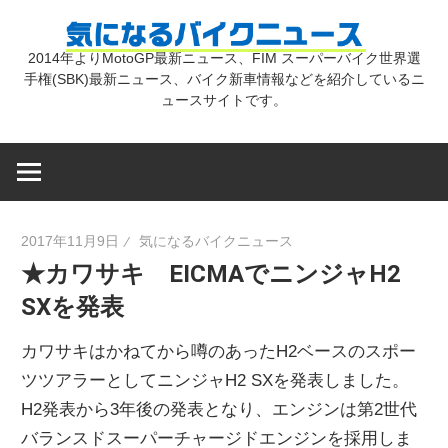
コ
気
ン
2014年よりMotoGP最新ニュース、FIM スーパーバイク世界選
テ
手権(SBK)最新ニュース、バイク新車情報などを紹介しているニ
に
ン
ュースサイトです。
ツ
な
へ
ス
キ
る
2017年11月9日
気になるバイクニュース
ッ
★カワサキ EICMAでニンジャH2
プ
バ
SXを発表
イ
カワサキはかねてから噂のあったH2ベースのスポー
ツツアラーとしてニンジャH2 SXを発表しました。
ク
H2発表から3年後の発表となり、エンジンは第2世代
バランスドスーパーチャージドエンジンを採用しま