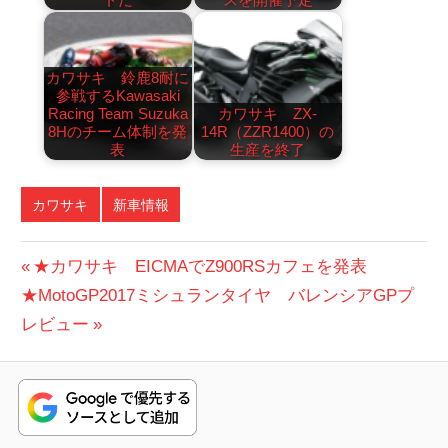
カワサキ 鈴鹿8耐に
参戦するKawasaki
Racing Team Suzuka
カワサキ ZX-
8Hのチーム体制を発
14R（ZZR1400）の
表
生産を終了
カワサキ
新車情報
投
前
★カワサキ EICMAでZ900RSカフェを発表
次
の
★MotoGP2017ミシュランタイヤ バレンシアGPプ
稿
の
投
レビュー
ナ
投
稿:
ビ
稿:
ゲ