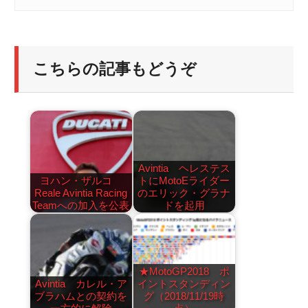
こちらの記事もどうぞ
Avintia ヘレステス
ヨハン・ザルコ
トにMotoEライダー
Reale Avintia Racing
のエリック・グラナ
Teamへの加入を公表
ドを起用
★MotoGP2018 ポ
Avintia カレル・ア
イントスタンディン
ブラハムとの契約を
グ（2018/11/19時