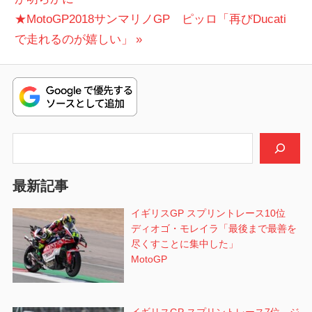
稿
次
投
★MotoGP2018サンマリノGP ピッロ「再びDucati
ナ
の
稿:
で走れるのが嬉しい」
ビ
投
稿:
ゲ
ー
シ
検索
ョ
最新記事
ン
イギリスGP スプリントレース10位
ディオゴ・モレイラ「最後まで最善を
尽くすことに集中した」
MotoGP