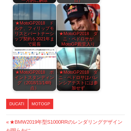
一方的に解除
点）
★MotoGP2018 ド
ルナ、フィリップモ
リスとパートナーシ
★MotoGP2018 ダ
ップ契約を2021年ま
ニ・ペドロサが
で延長
MotoGP殿堂入り
★MotoGP2018 ポ
★MotoGP2018 ダ
イントスタンディン
ニ・ペドロサはバレ
グ（2018/11/14時
ンシアテストには参
点）
加せず
DUCATI
MOTOGP
投
前
★BMW2019年型S1000RRのレンダリングデザイン
の
が明らかに