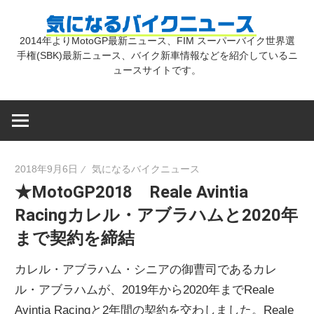
コ
気
ン
2014年よりMotoGP最新ニュース、FIM スーパーバイク世界選
テ
手権(SBK)最新ニュース、バイク新車情報などを紹介しているニ
に
ン
ュースサイトです。
ツ
な
へ
ス
キ
る
2018年9月6日
気になるバイクニュース
ッ
★MotoGP2018 Reale Avintia
プ
バ
Racingカレル・アブラハムと2020年
まで契約を締結
イ
カレル・アブラハム・シニアの御曹司であるカレ
ク
ル・アブラハムが、2019年から2020年までReale
Avintia Racingと2年間の契約を交わしました。Reale