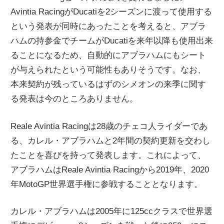
Avintia RacingがDucatiを2シーズンに渡って使用する
ニ
という発表が同時にあったことを考えると、アブラ
ハムの持参金でチームがDucatiを来年以降も使用出来
ュ
ることになるため、自動的にアブラハムにもシート
が与えられたという可能性もありそうです。なお、
ー
本来契約が残っているはずのシメオンの来季に関す
る発表は今のところありません。
ス
Reale Avintia Racingは28歳のチェコ人ライダーであ
る、カレル・アブラハムと2年間の契約更新を交わし
たことを喜びを持って発表します。これによって、
アブラハムはReale Avintia Racingから2019年、2020
年MotoGP世界選手権に参戦することとなります。
カレル・アブラハムは2005年に125ccクラスで世界選