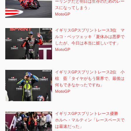
ーリングだと明日は生存のためのレー
スになってしまう」
MotoGP
イギリスGPスプリントレース3位 マ
ルコ・ベッツェッキ「夏休みは悪夢で
したが、今日は本当に嬉しいです」
MotoGP
イギリスGPスプリントレース2位 小
椋 藍「タイヤがもう限界で、最後は
何もできなかったですね」
MotoGP
イギリスGPスプリントレース優勝
ホルヘ・マルティン「レースペースで
は最速だった」