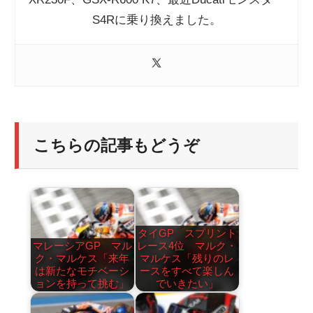
S4Rに乗り換えました。
こちらの記事もどうぞ
タイGP スプリント
マレーシアGP マル
レース4位 マルク・
ク・マルケス「来年
マルケス「残りのレ
は新たなモチベーシ
ースをすべて楽しん
ョンを持って挑む」
でいきたい」