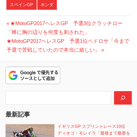
スペインGP
ホンダ
投
前
★MotoGP2017ヘレスGP 予選3位クラッチロー
の
「蜂に胸の辺りを何度も刺された」
稿
次
投
★MotoGP2017ヘレスGP 予選1位ペドロサ「今まで
ナ
の
稿:
予選で苦戦していたので本当に嬉しい」
ビ
投
稿:
ゲ
ー
シ
検索
ョ
最新記事
ン
イギリスGP スプリントレース10位
ディオゴ・モレイラ「最後まで最善を