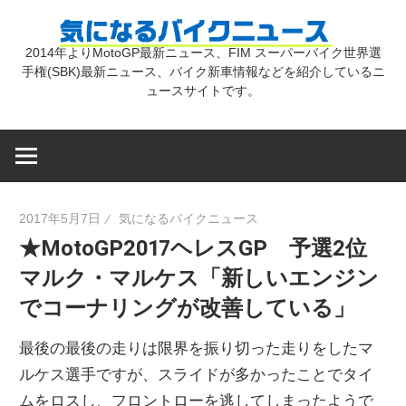
コ
気
ン
2014年よりMotoGP最新ニュース、FIM スーパーバイク世界選
テ
手権(SBK)最新ニュース、バイク新車情報などを紹介しているニ
に
ン
ュースサイトです。
ツ
な
へ
ス
キ
る
2017年5月7日
気になるバイクニュース
ッ
★MotoGP2017ヘレスGP 予選2位
プ
バ
マルク・マルケス「新しいエンジン
でコーナリングが改善している」
イ
最後の最後の走りは限界を振り切った走りをしたマ
ク
ルケス選手ですが、スライドが多かったことでタイ
ムをロスし、フロントローを逃してしまったようで