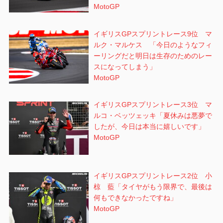
MotoGP
イギリスGPスプリントレース9位 マ
ルク・マルケス 「今日のようなフィ
ーリングだと明日は生存のためのレー
スになってしまう」
MotoGP
イギリスGPスプリントレース3位 マ
ルコ・ベッツェッキ「夏休みは悪夢で
したが、今日は本当に嬉しいです」
MotoGP
イギリスGPスプリントレース2位 小
椋 藍「タイヤがもう限界で、最後は
何もできなかったですね」
MotoGP