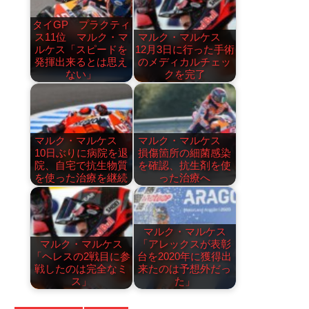
タイGP プラクティ
ス11位 マルク・マ
マルク・マルケス
ルケス「スピードを
12月3日に行った手術
発揮出来るとは思え
のメディカルチェッ
ない」
クを完了
マルク・マルケス
マルク・マルケス
10日ぶりに病院を退
損傷箇所の細菌感染
院、自宅で抗生物質
を確認、抗生剤を使
を使った治療を継続
った治療へ
マルク・マルケス
マルク・マルケス
「アレックスが表彰
「ヘレスの2戦目に参
台を2020年に獲得出
戦したのは完全なミ
来たのは予想外だっ
ス」
た」