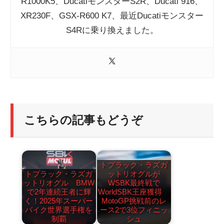
R1000K5、DucatiモンスターS2R、Ducati 916、
XR230F、GSX-R600 K7、最近Ducatiモンスター
S4Rに乗り換えました。
こちらの記事もどうぞ
トプラック・ラズガ
トプラック・ラズガ
ットリオグルが
ットリオグル BMW
WSBK最終戦で
で2年連続王者に輝
WorldSBK王座獲得
く！2025年スーパー
MotoGP挑戦前のレ
バイク世界選手権を
ース2で3位フィニッ
制覇
シュ