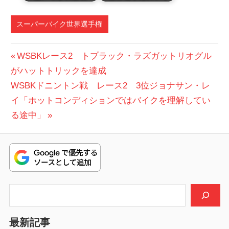
スーパーバイク世界選手権
投
前
WSBKレース2 トプラック・ラズガットリオグル
の
がハットトリックを達成
稿
次
投
WSBKドニントン戦 レース2 3位ジョナサン・レ
ナ
の
稿:
イ「ホットコンディションではバイクを理解してい
ビ
投
る途中」
稿:
ゲ
ー
シ
検索
ョ
ン
最新記事