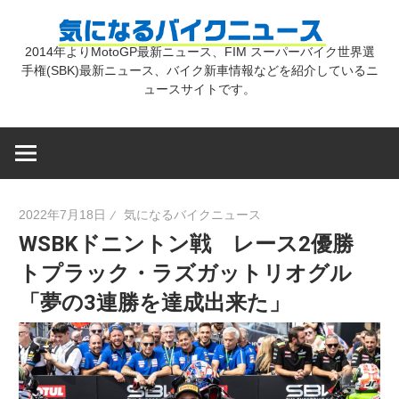
コ
気
ン
2014年よりMotoGP最新ニュース、FIM スーパーバイク世界選
テ
手権(SBK)最新ニュース、バイク新車情報などを紹介しているニ
に
ン
ュースサイトです。
ツ
な
へ
ス
キ
る
2022年7月18日
気になるバイクニュース
ッ
WSBKドニントン戦 レース2優勝
プ
バ
トプラック・ラズガットリオグル
「夢の3連勝を達成出来た」
イ
ク