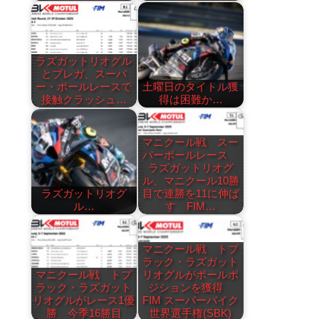
ラズガットリオグル
とブレガ、スーパ
ー・ポールレースで
土曜日のタイトル獲
接触クラッシュ…
得は困難か…
マニクール戦 スー
パーポールレース
ラズガットリオグ
ル、マニクール10勝
ラズガットリオグ
目で連勝を11に伸ば
ル…
す FIM…
マニクール戦 トプ
ラック・ラズガット
マニクール戦 トプ
リオグルがポールポ
ラック・ラズガット
ジションを獲得
リオグルがレース1優
FIM スーパーバイク
勝 今季16勝目
世界選手権(SBK)