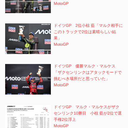
MotoGP
ドイツGP 2位小椋 藍「マルク相手に
このトラックで2位は素晴らしい結
果」
MotoGP
ドイツGP 優勝マルク・マルケス
「ザクセンリンクはアタックモードで
挑むべき場所だと思っていた」
MotoGP
ドイツGP マルク・マルケスがザク
センリンク10勝目 小椋 藍が2位で選
手権2位浮上
MotoGP