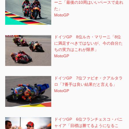
ーニ「最後の10周はいいペースで走れ
た」
MotoGP
ドイツGP 8位ルカ・マリーニ「8位
に満足すべきではないが、今の自分た
ちの実力はこれが限界」
MotoGP
ドイツGP 7位ファビオ・クアルタラ
ロ「7番手は良い結果だと言える」
MotoGP
ドイツGP 6位フランチェスコ・バニ
ャイア「目標は勝てるようになるこ