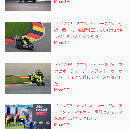
MotoGP
ドイツGP スプリントレース4位 小
椋 藍「2、3箇所修正していければも
う少し良い走りができる」
MotoGP
ドイツGP スプリントレース3位 フ
ァビオ・ディ・ジャンアントニオ「オ
ーバーテイクが難しくペースを落とし
た」
MotoGP
ドイツGP スプリントレース2位 ア
レックス・マルケス「明日はチャンス
があればアタックしたい」
MotoGP