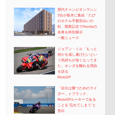
歴代チャンピオンマシン
3台が栃木に集結「たび
のホテル宇都宮ゆいの
杜」開業記念でHondaの
名車を特別展示
一般ニュース
ジョアン・ミル「もっと
何かを成し遂げたいとい
う気持ちが強くなってき
た」ホンダを離れる理由
を語る
MotoGP
「自分は勝つためのライ
ダー」トプラック、
MotoGPルーキーである
ことを”忘れてしまう”と
告白