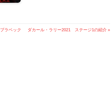
次
・ブラベック
ダカール・ラリー2021 ステージ1の紹介
の
投
稿: