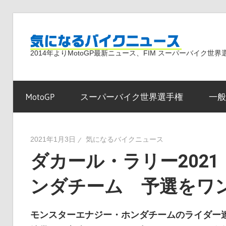
コ
ン
気
テ
2014年よりMotoGP最新ニュース、FIM スーパーバイク
ン
ツ
に
へ
MotoGP
スーパーバイク世界選手権
一般
ス
な
キ
ッ
2021年1月3日
気になるバイクニュース
プ
ダカール・ラリー202
る
ンダチーム 予選をワ
バ
モンスターエナジー・ホンダチームのライダー達