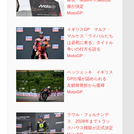
催が決定
MotoGP
イギリスGP マルク・
マルケス「ライバルたち
は必死に来る」タイトル
争いの行方を語る
MotoGP
ベッツェッキ イギリス
GP出場が認められる
左鎖骨骨折から復帰
MotoGP
ラウル・フェルナンデ
ス 2028年までトラッ
クハウス残留が正式決定