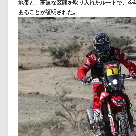
地帯と、高速な区間を取り入れたルートで、今
イ
あることが証明された。
ク
ニ
ュ
ー
ス