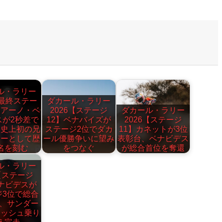
ル・ラリー
【最終ステー
ダカール・ラリー
チアーノ・ベ
2026【ステージ
ダカール・ラリー
スが2秒差で
12】ベナバイズが
2026【ステージ
 史上初の兄
ステージ2位でダカ
11】カネットが3位
ナーとして歴
ール優勝争いに望み
表彰台、ベナビデス
名を刻む
をつなぐ
が総合首位を奪還
ル・ラリー
6【ステージ
ベナビデスが
ジ3位で総合
上、サンダー
ラッシュ乗り
え完走