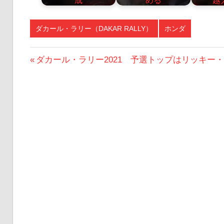
ダカール・ラリー（DAKAR RALLY）
ホンダ
投
前
ダカール・ラリー2021 予選トップはリッキー
の
稿
投
ナ
稿:
ビ
ゲ
ー
シ
ョ
ン