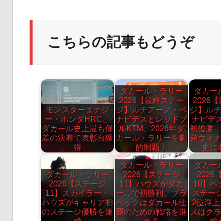
こちらの記事もどうぞ
ダカール・ラリー
ダカー
2026【最終ステー
2026
モンスターエナジ
ジ】ルチアーノ・ベ
ジ】ル
ー・ホンダHRC、
ナビデスとレッドブ
ナビデ
ダカール史上最も僅
ルKTM、2026年ダ
初優勝
差の決着で表彰台獲
カール・ラリーを劇
弟ウィ
得
的制覇！
史に
ダカール・ラリー
ダカー
ダカール・ラリー
2026【ステージ
202
2026【ステージ
11】ハウズがダカ
10】
11】スカイラー・
ールで初勝利、ブラ
ステー
ハウズがキャリア初
ベックはダカール連
2位浮
のステージ優勝を達
覇のための戦略を進
スはク
成
める
越