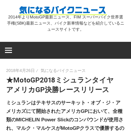
コ
気
ン
2014年よりMotoGP最新ニュース、FIM スーパーバイク世界選
テ
手権(SBK)最新ニュース、バイク新車情報などを紹介しているニ
に
ン
ュースサイトです。
ツ
な
へ
ス
キ
る
2018年4月26日
気になるバイクニュース
ッ
★MotoGP2018ミシュランタイヤ
プ
バ
アメリカGP決勝レースリリース
イ
ミシュランはテキサスのサーキット・オブ・ジ・ア
メリカズにて開始されたアメリカGPにおいて、全種
ク
類のMICHELIN Power Slickのコンパウンドが使用さ
れ、マルク・マルケスがMotoGPクラスで優勝するの