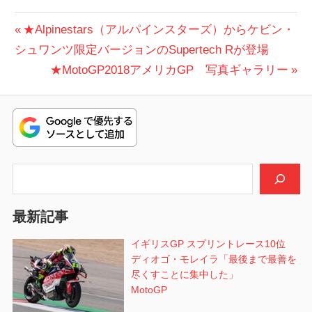
投
前
★Alpinestars（アルパインスターズ）からケビン・
の
シュワンツ限定バージョンのSupertech Rが登場
稿
投
次
★MotoGP2018アメリカGP 写真ギャラリー
ナ
稿:
の
ビ
投
稿:
ゲ
ー
検索
シ
最新記事
ョ
イギリスGP スプリントレース10位
ン
ディオゴ・モレイラ「最後まで最善を
尽くすことに集中した」
MotoGP