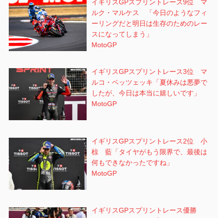
イギリスGPスプリントレース9位 マ
ルク・マルケス 「今日のようなフィ
ーリングだと明日は生存のためのレー
スになってしまう」
MotoGP
イギリスGPスプリントレース3位 マ
ルコ・ベッツェッキ「夏休みは悪夢で
したが、今日は本当に嬉しいです」
MotoGP
イギリスGPスプリントレース2位 小
椋 藍「タイヤがもう限界で、最後は
何もできなかったですね」
MotoGP
イギリスGPスプリントレース優勝