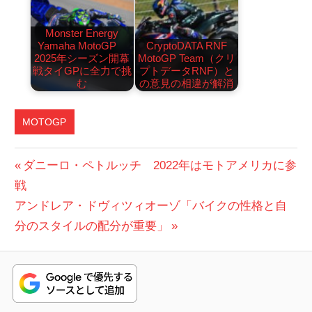
Monster Energy
Yamaha MotoGP
CryptoDATA RNF
2025年シーズン開幕
MotoGP Team（クリ
戦タイGPに全力で挑
プトデータRNF）と
む
の意見の相違が解消
MOTOGP
投
前
ダニーロ・ペトルッチ 2022年はモトアメリカに参
の
戦
稿
次
投
アンドレア・ドヴィツィオーゾ「バイクの性格と自
ナ
の
稿:
分のスタイルの配分が重要」
ビ
投
稿:
ゲ
ー