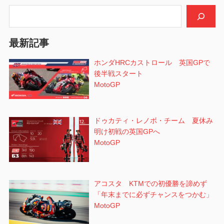
シ
検索
ョ
最新記事
ン
ホンダHRCカストロール 英国GPで
後半戦スタート
MotoGP
ドゥカティ・レノボ・チーム 夏休み
明け初戦の英国GPへ
MotoGP
アコスタ KTMでの初優勝を諦めず
「年末までに必ずチャンスをつかむ」
MotoGP