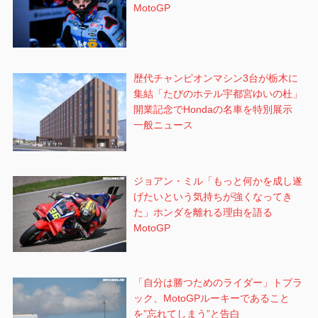
MotoGP
歴代チャンピオンマシン3台が栃木に
集結「たびのホテル宇都宮ゆいの杜」
開業記念でHondaの名車を特別展示
一般ニュース
ジョアン・ミル「もっと何かを成し遂
げたいという気持ちが強くなってき
た」ホンダを離れる理由を語る
MotoGP
「自分は勝つためのライダー」トプラ
ック、MotoGPルーキーであること
を”忘れてしまう”と告白