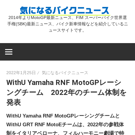
コ
気
ン
2014年よりMotoGP最新ニュース、FIM スーパーバイク世界選
テ
手権(SBK)最新ニュース、バイク新車情報などを紹介しているニ
に
ン
ュースサイトです。
ツ
な
へ
ス
キ
る
2022年1月25日
気になるバイクニュース
ッ
WithU Yamaha RNF MotoGPレーシ
プ
バ
ングチーム 2022年のチーム体制を
発表
イ
WithU Yamaha RNF MotoGPレーシングチームと
ク
WithU GRT RNF MotoEチームは、2022年の参戦体
制をイタリアベローナ、フィルハーモニー劇場で特