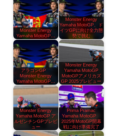
Monster Energy
Yamaha MotoGP、ド
Monster Energy
イツGPに向け全力態
Yamaha MotoGP…
勢で挑む
Monster Energy
アラゴンGP
Yamaha MotoGP
Monster Energy
MotoGPアメリカズ
Yamaha MotoGP…
GP 2025プレビュー
Monster Energy
Prima Pramac
Yamaha MotoGP ア
Yamaha MotoGP
ルゼンチンGPプレビ
2025年MotoGP開幕
ュー
戦に向け準備完了