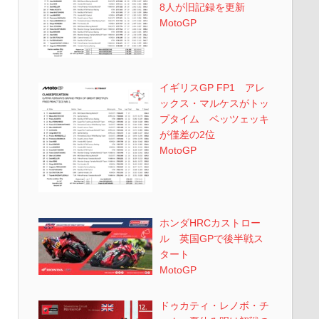
8人が旧記録を更新
MotoGP
イギリスGP FP1 アレ
ックス・マルケスがトッ
プタイム ベッツェッキ
が僅差の2位
MotoGP
ホンダHRCカストロー
ル 英国GPで後半戦ス
タート
MotoGP
ドゥカティ・レノボ・チ