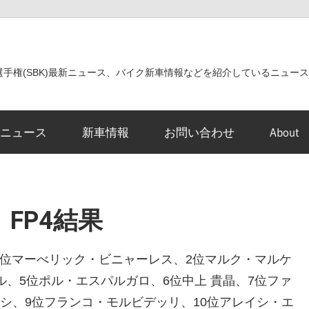
世界選手権(SBK)最新ニュース、バイク新車情報などを紹介しているニュー
ニュース
新車情報
お問い合わせ
About
 FP4結果
す。1位マーべリック・ビニャーレス、2位マルク・マルケ
ル、5位ポル・エスパルガロ、6位中上 貴晶、7位ファ
シ、9位フランコ・モルビデッリ、10位アレイシ・エ