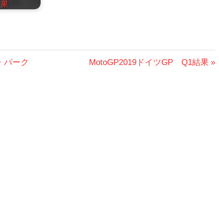
果
次
・パーク
MotoGP2019ドイツGP Q1結果
の
投
稿: