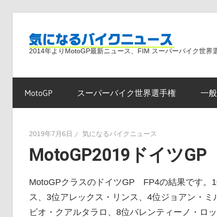
コ
ン
気
テ
2014年よりMotoGP最新ニュース、FIM スーパーバイク
ン
ツ
に
へ
MotoGP
スーパーバイク世界選手権
一般
ス
な
キ
ッ
2019年7月6日
気になるバイクニュース
プ
MotoGP2019ドイツGP
る
MotoGPクラスのドイツGP FP4の結果で
バ
ス、3位アレックス・リンス、4位ジョアン・ミ
ビオ・クアルタラロ、8位バレンティーノ・ロッ