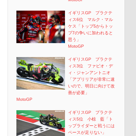
イギリスGP プラクテ
ィス6位 マルク・マル
ケス「トップ5からトッ
プ7の争いに加われると
思う」
MotoGP
イギリスGP プラクテ
ィス3位 ファビオ・デ
ィ・ジャンアントニオ
「アプリリアが非常に速
いので、明日に向けて改
善が必要」
MotoGP
イギリスGP プラクテ
ィス5位 小椋 藍「ト
ップライダーと戦うには
ペースが足りない」