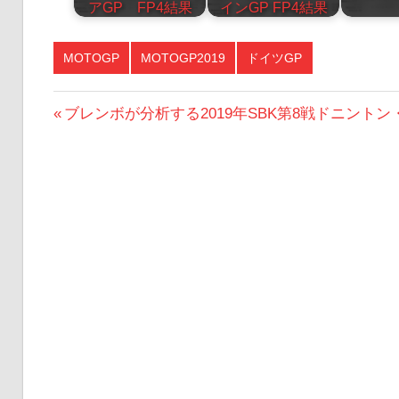
アGP FP4結果
インGP FP4結果
MOTOGP
MOTOGP2019
ドイツGP
投
前
ブレンボが分析する2019年SBK第8戦ドニントン
の
稿
投
ナ
稿:
ビ
ゲ
ー
シ
ョ
ン