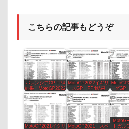
こちらの記事もどうぞ
バレンシアGP FP4
MotoGP2022イギリ
MotoG
結果 MotoGP2022
スGP FP4結果
ダGP
MotoG
MotoGP2021イタリ
MotoGP2021 スペ
トガルG