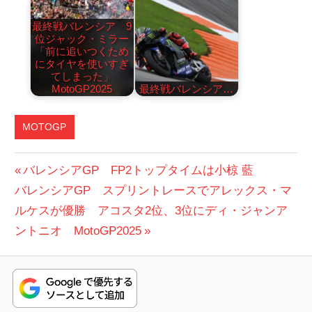
最終戦バレンシア 9
位ジャック・ミラー
「前に追いつくため
にタイヤを使いすぎ
てしまった」
MotoGP2025
最終戦バレンシア…
MOTOGP
投
前
バレンシアGP FP2トップタイムは小椋 藍
次
の
バレンシアGP スプリントレースでアレックス・マ
稿
の
投
ルケスが優勝 アコスタ2位、3位にディ・ジャンア
ナ
投
稿:
ントニオ MotoGP2025
ビ
稿:
ゲ
ー