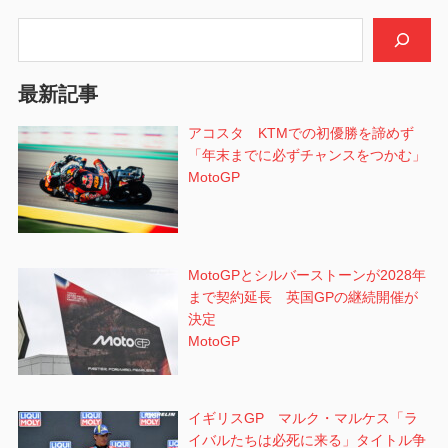
シ
検索
ョ
最新記事
ン
アコスタ KTMでの初優勝を諦めず
「年末までに必ずチャンスをつかむ」
MotoGP
MotoGPとシルバーストーンが2028年
まで契約延長 英国GPの継続開催が
決定
MotoGP
イギリスGP マルク・マルケス「ラ
イバルたちは必死に来る」タイトル争