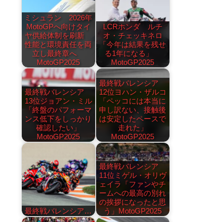
ミシュラン 2026年
MotoGPへ向けタイ
LCRホンダ ルチ
ヤ供給体制を刷新
オ・チェッキネロ
性能と環境責任を両
「今年は結果を残せ
立し最終章へ
る1年になる」
MotoGP2025
MotoGP2025
最終戦バレンシア
最終戦バレンシア
12位ヨハン・ザルコ
13位ジョアン・ミル
「ペッコには本当に
「終盤のパフォーマ
申し訳ない、接触後
ンス低下をしっかり
は安定したペースで
確認したい」
走れた」
MotoGP2025
MotoGP2025
最終戦バレンシア
11位ミゲル・オリヴ
ェイラ「ファンやチ
ームへの最高の別れ
の挨拶になったと思
最終戦バレンシア…
う」MotoGP2025