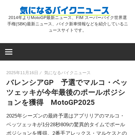
コ
気
ン
2014年よりMotoGP最新ニュース、FIM スーパーバイク世界選
テ
手権(SBK)最新ニュース、バイク新車情報などを紹介しているニ
に
ン
ュースサイトです。
ツ
な
へ
ス
キ
る
2025年11月16日
気になるバイクニュース
ッ
バレンシアGP 予選でマルコ・ベッ
プ
バ
ツェッキが今年最後のポールポジシ
ョンを獲得 MotoGP2025
イ
2025年シーズンの最終予選はアプリリアのマルコ・
ク
ベッツェッキが1分28秒809の驚異的タイムでポール
ポジションを獲得。2番手アレックス・マルケスとの