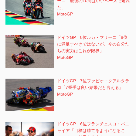
ーニ「最後の10周はいいペースで走れ
た」
MotoGP
ドイツGP 8位ルカ・マリーニ「8位
に満足すべきではないが、今の自分た
ちの実力はこれが限界」
MotoGP
ドイツGP 7位ファビオ・クアルタラ
ロ「7番手は良い結果だと言える」
MotoGP
ドイツGP 6位フランチェスコ・バニ
ャイア「目標は勝てるようになるこ