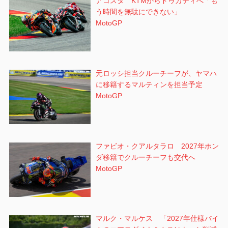
アコスタ KTMからドゥカティへ「も
う時間を無駄にできない」
MotoGP
元ロッシ担当クルーチーフが、ヤマハ
に移籍するマルティンを担当予定
MotoGP
ファビオ・クアルタラロ 2027年ホン
ダ移籍でクルーチーフも交代へ
MotoGP
マルク・マルケス 「2027年仕様バイ