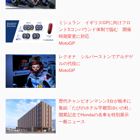
ミシュラン イギリスGPに向けフロ
ント3コンパウンド体制で臨む 開催
時期変更に対応
MotoGP
レクオナ シルバーストンでアルデゲ
ルの代役に
MotoGP
歴代チャンピオンマシン3台が栃木に
集結「たびのホテル宇都宮ゆいの杜」
開業記念でHondaの名車を特別展示
一般ニュース