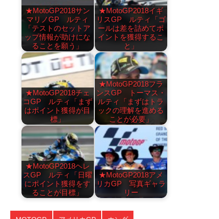
★MotoGP2018サン
★MotoGP2018イギ
マリノGP ルティ
リスGP ルティ「ゴ
「テストのセットア
ールは差を詰めてポ
ップ情報が助けにな
イントを獲得するこ
ることを願う」
と」
★MotoGP2018フラ
★MotoGP2018チェ
ンスGP トーマス・
コGP ルティ「まず
ルティ「まずはトラ
はポイント獲得が目
ックの理解を進める
標」
ことが必要」
★MotoGP2018ヘレ
スGP ルティ「日曜
★MotoGP2018アメ
にポイント獲得をす
リカGP 写真ギャラ
ることが目標」
リー