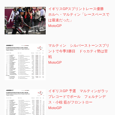
イギリスGPスプリントレース優勝
ホルヘ・マルティン「レースペースで
は最速だった」
MotoGP
マルティン シルバーストーンスプリ
ントで今季3勝目 ドゥカティ勢は苦
戦
MotoGP
イギリスGP 予選 マルティンがラッ
プレコードでポール フェルナンデ
ス・小椋 藍がフロントロー
MotoGP