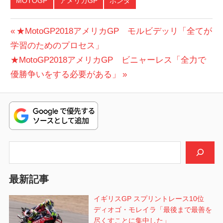
MOTOGP
アメリカGP
ホンダ
投
前
★MotoGP2018アメリカGP モルビデッリ「全てが
の
学習のためのプロセス」
稿
次
投
★MotoGP2018アメリカGP ビニャーレス「全力で
ナ
の
稿:
優勝争いをする必要がある」
ビ
投
稿:
ゲ
ー
シ
検索
ョ
最新記事
ン
イギリスGP スプリントレース10位
ディオゴ・モレイラ「最後まで最善を
尽くすことに集中した」