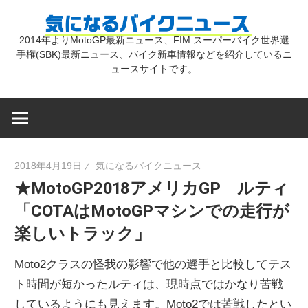
コ
気
ン
2014年よりMotoGP最新ニュース、FIM スーパーバイク世界選
テ
手権(SBK)最新ニュース、バイク新車情報などを紹介しているニ
に
ン
ュースサイトです。
ツ
な
へ
ス
キ
る
2018年4月19日
気になるバイクニュース
ッ
★MotoGP2018アメリカGP ルティ
プ
バ
「COTAはMotoGPマシンでの走行が
楽しいトラック」
イ
Moto2クラスの怪我の影響で他の選手と比較してテス
ク
ト時間が短かったルティは、現時点ではかなり苦戦
しているようにも見えます。Moto2では苦戦したとい