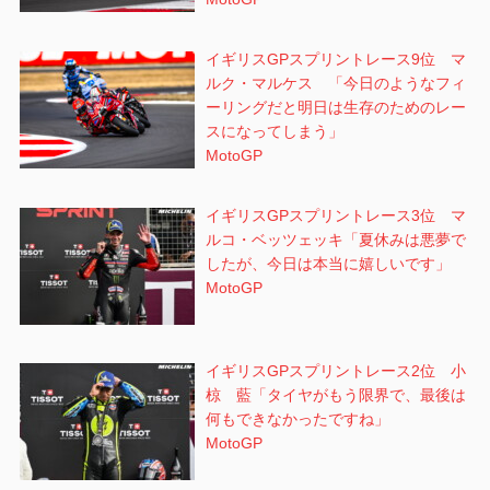
イギリスGPスプリントレース9位 マ
ルク・マルケス 「今日のようなフィ
ーリングだと明日は生存のためのレー
スになってしまう」
MotoGP
イギリスGPスプリントレース3位 マ
ルコ・ベッツェッキ「夏休みは悪夢で
したが、今日は本当に嬉しいです」
MotoGP
イギリスGPスプリントレース2位 小
椋 藍「タイヤがもう限界で、最後は
何もできなかったですね」
MotoGP