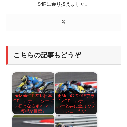
S4Rに乗り換えました。
こちらの記事もどうぞ
★MotoGP2018日本
★MotoGP2018アラ
GP ルティ「シーズ
ゴンGP ルティ「ク
ン初となるポイント
ルーと共に全力でプ
獲得が目標」
ッシュしたい」