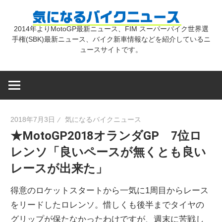
コ
気
ン
2014年よりMotoGP最新ニュース、FIM スーパーバイク世界選
テ
手権(SBK)最新ニュース、バイク新車情報などを紹介しているニ
に
ン
ュースサイトです。
ツ
な
へ
ス
キ
る
2018年7月3日
気になるバイクニュース
ッ
★MotoGP2018オランダGP 7位ロ
プ
バ
レンソ「良いペースが無くとも良い
レースが出来た」
イ
得意のロケットスタートから一気に1周目からレース
ク
をリードしたロレンソ。惜しくも後半までタイヤの
グリップが保たなかったわけですが、週末に苦戦し