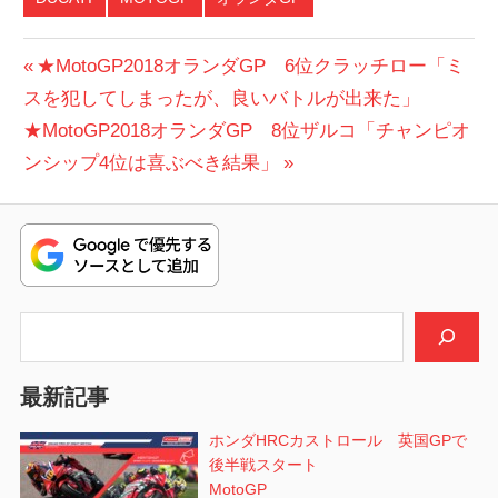
投
前
★MotoGP2018オランダGP 6位クラッチロー「ミ
の
スを犯してしまったが、良いバトルが出来た」
稿
次
投
★MotoGP2018オランダGP 8位ザルコ「チャンピオ
ナ
の
稿:
ンシップ4位は喜ぶべき結果」
ビ
投
稿:
ゲ
ー
シ
検索
ョ
最新記事
ン
ホンダHRCカストロール 英国GPで
後半戦スタート
MotoGP