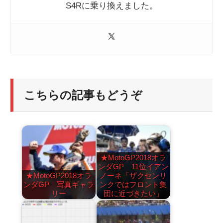
S4Rに乗り換えました。
こちらの記事もどうぞ
★MotoGP2018オラ
ンダGP 11位イアン
★MotoGP2018オラ
ノーネ「ザクセンリ
ンダGP 写真ギャラ
ンクではフロント集
リー
団に近づきたい」