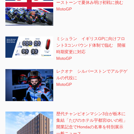
ーストーンで夏休み明け初戦に挑む
MotoGP
ミシュラン イギリスGPに向けフロ
ント3コンパウンド体制で臨む 開催
時期変更に対応
MotoGP
レクオナ シルバーストンでアルデゲ
ルの代役に
MotoGP
歴代チャンピオンマシン3台が栃木に
集結「たびのホテル宇都宮ゆいの杜」
開業記念でHondaの名車を特別展示
一般ニュース