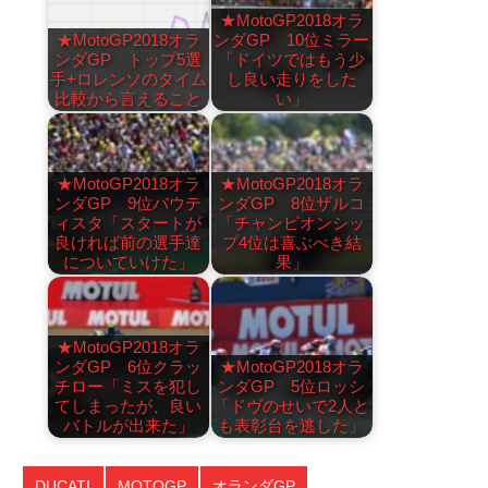
★MotoGP2018オラ
★MotoGP2018オラ
ンダGP 10位ミラー
ンダGP トップ5選
「ドイツではもう少
手+ロレンソのタイム
し良い走りをした
比較から言えること
い」
★MotoGP2018オラ
★MotoGP2018オラ
ンダGP 9位バウテ
ンダGP 8位ザルコ
ィスタ「スタートが
「チャンピオンシッ
良ければ前の選手達
プ4位は喜ぶべき結
についていけた」
果」
★MotoGP2018オラ
ンダGP 6位クラッ
★MotoGP2018オラ
チロー「ミスを犯し
ンダGP 5位ロッシ
てしまったが、良い
「ドヴのせいで2人と
バトルが出来た」
も表彰台を逃した」
DUCATI
MOTOGP
オランダGP