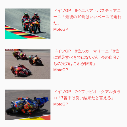
ドイツGP 9位エネア・バスティアニ
ーニ「最後の10周はいいペースで走れ
た」
MotoGP
ドイツGP 8位ルカ・マリーニ「8位
に満足すべきではないが、今の自分た
ちの実力はこれが限界」
MotoGP
ドイツGP 7位ファビオ・クアルタラ
ロ「7番手は良い結果だと言える」
MotoGP