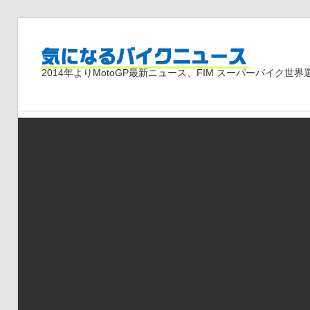
コ
ン
気
テ
2014年よりMotoGP最新ニュース、FIM スーパーバイク
ン
ツ
に
へ
ス
な
キ
ッ
プ
る
バ