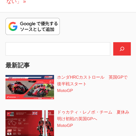
ビ
投
ない」
稿:
ゲ
ー
シ
検索
ョ
ン
最新記事
ホンダHRCカストロール 英国GPで
後半戦スタート
MotoGP
ドゥカティ・レノボ・チーム 夏休み
明け初戦の英国GPへ
MotoGP