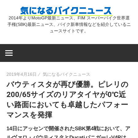
コ
気
ン
2014年よりMotoGP最新ニュース、FIM スーパーバイク世界選
テ
手権(SBK)最新ニュース、バイク新車情報などを紹介しているニ
に
ン
ュースサイトです。
ツ
な
へ
ス
キ
る
2019年4月16日
気になるバイクニュース
ッ
バウティスタが再び優勝。ピレリの
プ
バ
200/65サイズのリアタイヤが0℃近
い路面においても卓越したパフォー
イ
マンスを発揮
ク
14日にアッセンで開催されたSBK第4戦において、ア
ルヴァロ・バウティスタとDucatiパニガーレV4Rは