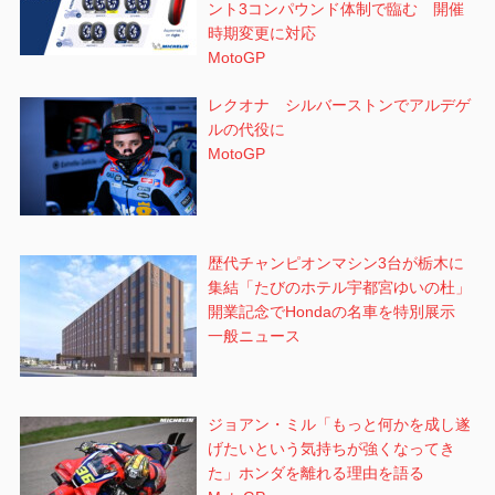
ント3コンパウンド体制で臨む 開催
時期変更に対応
MotoGP
レクオナ シルバーストンでアルデゲ
ルの代役に
MotoGP
歴代チャンピオンマシン3台が栃木に
集結「たびのホテル宇都宮ゆいの杜」
開業記念でHondaの名車を特別展示
一般ニュース
ジョアン・ミル「もっと何かを成し遂
げたいという気持ちが強くなってき
た」ホンダを離れる理由を語る