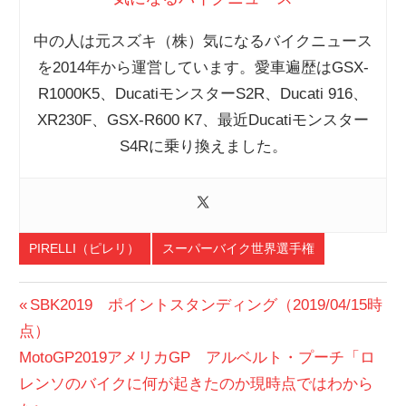
中の人は元スズキ（株）気になるバイクニュース
を2014年から運営しています。愛車遍歴はGSX-
R1000K5、DucatiモンスターS2R、Ducati 916、
XR230F、GSX-R600 K7、最近Ducatiモンスター
S4Rに乗り換えました。
PIRELLI（ピレリ）
スーパーバイク世界選手権
投
前
SBK2019 ポイントスタンディング（2019/04/15時
の
点）
稿
次
投
MotoGP2019アメリカGP アルベルト・プーチ「ロ
ナ
の
稿:
レンソのバイクに何が起きたのか現時点ではわから