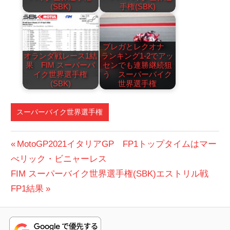
(SBK)
手権(SBK)
ブレガとレクオナ
オランダ戦レース1結
ランキング1-2でアッ
果 FIM スーパーバ
センでも連勝継続狙
イク世界選手権
う スーパーバイク
(SBK)
世界選手権
スーパーバイク世界選手権
BREMBO（ブ
投
前
MotoGP2021イタリアGP FP1トップタイムはマー
レンボ）
の
べリック・ビニャーレス
稿
次
投
FIM スーパーバイク世界選手権(SBK)エストリル戦
ナ
の
稿:
FP1結果
ビ
投
稿:
ゲ