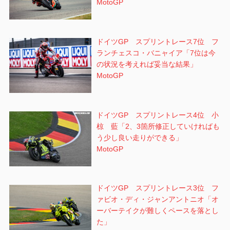
MotoGP
ドイツGP スプリントレース7位 フ
ランチェスコ・バニャイア「7位は今
の状況を考えれば妥当な結果」
MotoGP
ドイツGP スプリントレース4位 小
椋 藍「2、3箇所修正していければも
う少し良い走りができる」
MotoGP
ドイツGP スプリントレース3位 フ
ァビオ・ディ・ジャンアントニオ「オ
ーバーテイクが難しくペースを落とし
た」