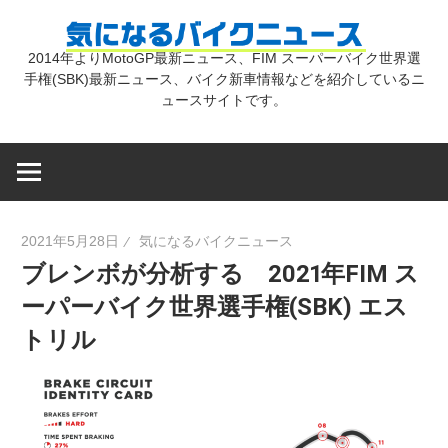
コ
気
ン
2014年よりMotoGP最新ニュース、FIM スーパーバイク世界選
テ
手権(SBK)最新ニュース、バイク新車情報などを紹介しているニ
に
ン
ュースサイトです。
ツ
な
へ
ス
キ
る
2021年5月28日
気になるバイクニュース
ッ
ブレンボが分析する 2021年FIM ス
プ
バ
ーパーバイク世界選手権(SBK) エス
トリル
イ
ク