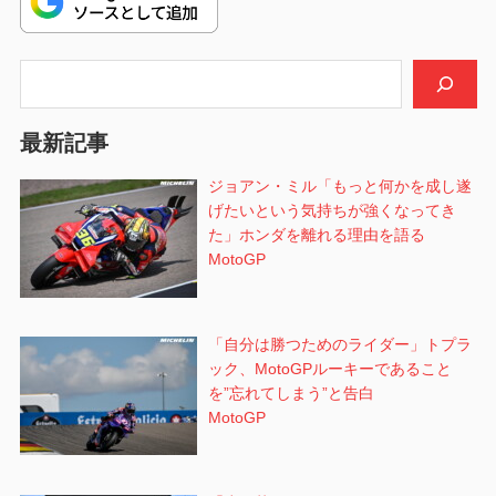
ー
シ
検索
ョ
最新記事
ン
ジョアン・ミル「もっと何かを成し遂
げたいという気持ちが強くなってき
た」ホンダを離れる理由を語る
MotoGP
「自分は勝つためのライダー」トプラ
ック、MotoGPルーキーであること
を”忘れてしまう”と告白
MotoGP