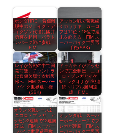
ホンダHRC 負傷離
アッセン戦で苦戦続
脱中のジェイク・デ
くカワサキ ガーロ
ィクソン代役に國井
フは14位・18位で週
勇輝を起用 バラト
末を終える FIM ス
ンパーク戦に参戦
ーパーバイク世界選
FIM…
手権(SBK)
レイが苦戦の中で開
ドゥカティがアッセ
発前進、チャントラ
ンで完全制圧 ニコ
は負傷欠場で次戦復
ロ・ブレガとイケ
帰へ FIM スーパー
ル・レクオナが2戦連
バイク世界選手権
続トリプル勝利達
(SBK)
成 FIM…
オランダ戦レース2
ニコロ・ブレガ、ア
オランダ戦 スーパ
ッセン3連勝で13連勝
ーポールレースでブ
達成 FIM スーパー
レガが連勝 FIM ス
バイク世界選手権
ーパーバイク世界選