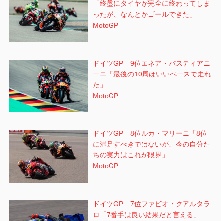
「終盤にタイヤが完全に終わってしま
ったが、なんとかゴールできた」
MotoGP
ドイツGP 9位エネア・バスティアニ
ーニ「最後の10周はいいペースで走れ
た」
MotoGP
ドイツGP 8位ルカ・マリーニ「8位
に満足すべきではないが、今の自分た
ちの実力はこれが限界」
MotoGP
ドイツGP 7位ファビオ・クアルタラ
ロ「7番手は良い結果だと言える」