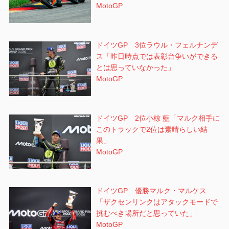
MotoGP
ドイツGP 3位ラウル・フェルナンデ
ス「昨日時点では表彰台争いができる
とは思っていなかった」
MotoGP
ドイツGP 2位小椋 藍「マルク相手に
このトラックで2位は素晴らしい結
果」
MotoGP
ドイツGP 優勝マルク・マルケス
「ザクセンリンクはアタックモードで
挑むべき場所だと思っていた」
MotoGP