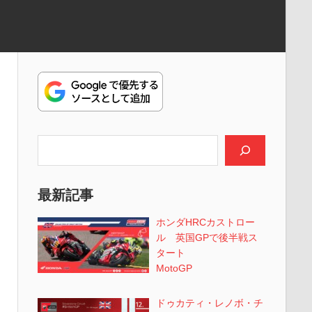
検索
最新記事
ホンダHRCカストロー
ル 英国GPで後半戦ス
タート
MotoGP
ドゥカティ・レノボ・チ