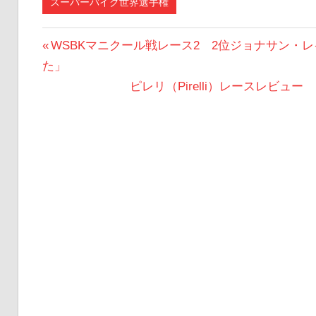
スーパーバイク世界選手権
投
前
WSBKマニクール戦レース2 2位ジョナサン・
の
た」
稿
投
次
ピレリ（Pirelli）レースレビュー
ナ
稿:
の
ビ
投
稿:
ゲ
ー
シ
ョ
ン