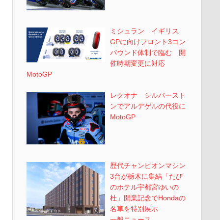
ミシュラン イギリス
GPに向けフロント3コン
パウンド体制で臨む 開
催時期変更に対応
MotoGP
レクオナ シルバースト
ンでアルデゲルの代役に
MotoGP
歴代チャンピオンマシン
3台が栃木に集結「たび
のホテル宇都宮ゆいの
杜」開業記念でHondaの
名車を特別展示
一般ニュース