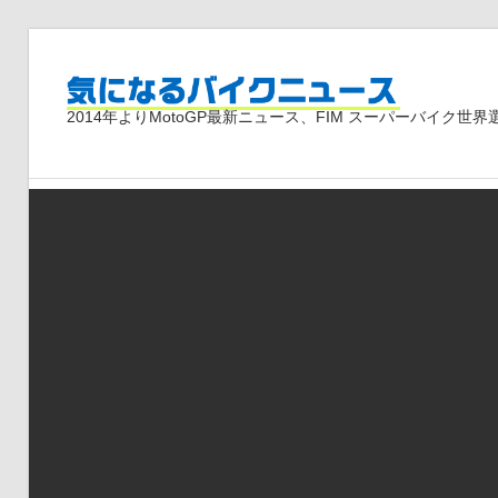
コ
ン
気
テ
2014年よりMotoGP最新ニュース、FIM スーパーバイク
ン
ツ
に
へ
ス
な
キ
ッ
プ
る
バ